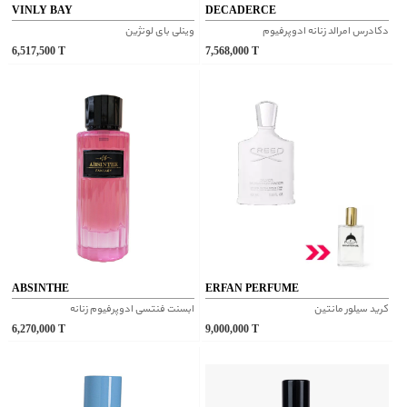
VINLY BAY
DECADERCE
دکادرس امرالد زنانه ادوپرفیوم
وینلی بای لونژین
6,517,500
T
7,568,000
T
ABSINTHE
ERFAN PERFUME
کرید سیلور مانتین
ابسنت فنتسی ادوپرفیوم زنانه
6,270,000
T
9,000,000
T