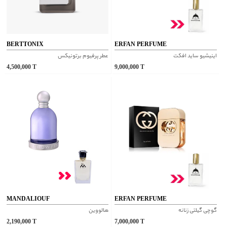
BERTTONIX
ERFAN PERFUME
اینیشیو ساید افکت
عطر پرفیوم برتونیکس
4,500,000
T
9,000,000
T
MANDALIOUF
ERFAN PERFUME
گوچی گیلتی زنانه
هالووین
2,190,000
T
7,000,000
T