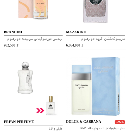
BRANDINI
MAZARINO
مازارینو کالکشن اگزود ادوپرفیوم
برندینی جورجیو آرمانی سی زنانه ادوپرفیوم
962,500
T
6,864,000
T
DOLCE & GABBANA
ERFAN PERFUME
-25%
عطر ادوتویلت زنانه دولچه اند گابانا
مارلی والایا