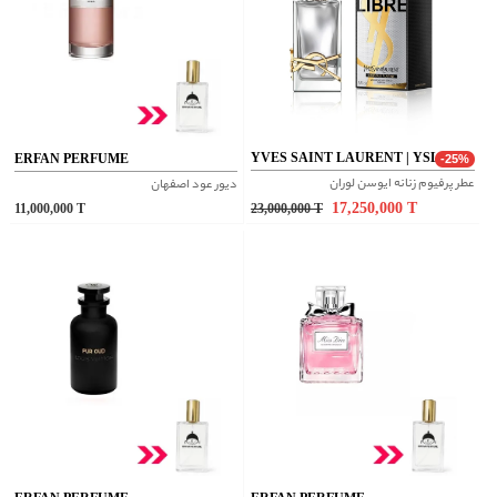
YVES SAINT LAURENT | YSL
ERFAN PERFUME
-25%
عطر پرفیوم زنانه ایوسن لوران
دیور عود اصفهان
17,250,000
T
11,000,000
T
23,000,000
T