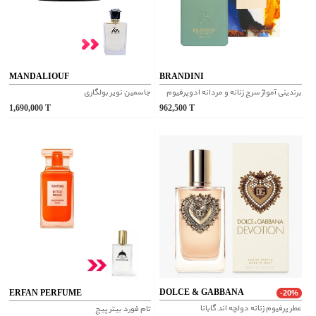
MANDALIOUF
BRANDINI
برندینی آمواژ سرچ زنانه و مردانه ادوپرفیوم
جاسمین نویر بولگاری
1,690,000
T
962,500
T
DOLCE & GABBANA
ERFAN PERFUME
-20%
عطر پرفیوم زنانه دولچه اند گابانا
تام فورد بیتر پیچ