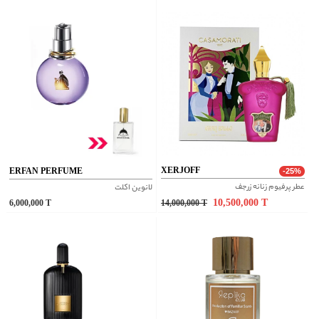
XERJOFF
ERFAN PERFUME
-25%
عطر پرفیوم زنانه زرجف
لانوین اکلت
10,500,000
T
6,000,000
T
14,000,000
T