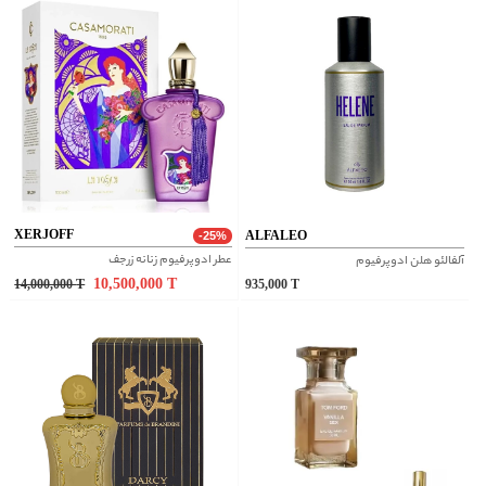
XERJOFF
ALFALEO
-25%
عطر ادوپرفیوم زنانه زرجف
آلفالئو هلن ادوپرفیوم
10,500,000
T
14,000,000
T
935,000
T