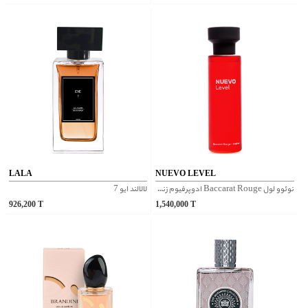
LALA
NUEVO LEVEL
نوئوو لول Baccarat Rouge ادوپرفیوم زنانه و مردانه
لالالند ایو 7
926,200
T
1,540,000
T