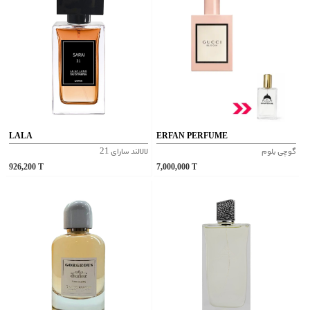
LALA
ERFAN PERFUME
گوچی بلوم
لالالند سارای 21
926,200
T
7,000,000
T