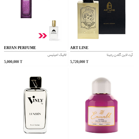
ERFAN PERFUME
ART LINE
آرت لاین گلدن رجینا
لالیک امیتیس
5,000,000
T
5,720,000
T