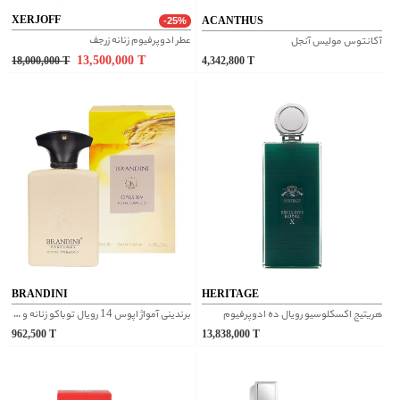
XERJOFF
ACANTHUS
-25%
عطر ادوپرفیوم زنانه زرجف
آکانتوس مولیس آنجل
13,500,000
T
18,000,000
T
4,342,800
T
BRANDINI
HERITAGE
هریتیج اکسکلوسیو رویال ده ادوپرفیوم
برندینی آمواژ اپوس 14 رویال توباکو زنانه و مردانه ادوپرفیوم
962,500
T
13,838,000
T