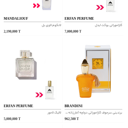
MANDALIOUF
ERFAN PERFUME
کازاموراتی بوکت ایدل
لانکوم لاوی بل
2,190,000
T
7,000,000
T
ERFAN PERFUME
BRANDINI
برندینی سرجوف کازاموراتی دولچه آمار زنانه و مردانه ادوپرفیوم
لالیک لامور
5,000,000
T
962,500
T