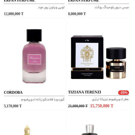
ERFAN PERFUME
ERFAN PERFUME
میس دیور بلومینگ بوکت
لویی ویتون پور عود
12,000,000
T
8,000,000
T
TIZIANA TERENZI
CORDOBA
-25%
عطر ادوپرفیوم تیزیانا ترنزی
کوردوبا فلامنکو زنانه ادوپرفیوم
15,750,000
T
5,170,000
T
21,000,000
T