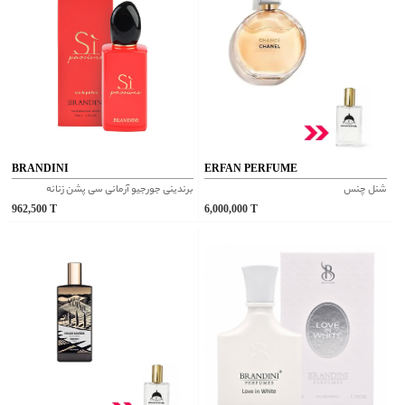
BRANDINI
ERFAN PERFUME
شنل چنس
برندینی جورجیو آرمانی سی پشن زنانه
962,500
T
6,000,000
T