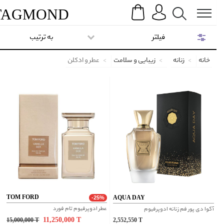
Search
Menu
TAG
MOND
فیلتر
به ترتیب
خانه
زنانه
زیبایی و سلامت
عطر و ادکلن
TOM FORD
AQUA DAY
-25%
عطر ادوپرفیوم تام فورد
آکوا دی پور فم زنانه ادوپرفیوم
11,250,000
T
15,000,000
T
2,552,550
T