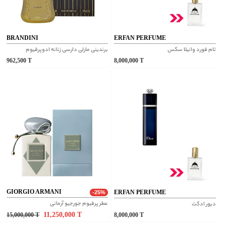
BRANDINI
ERFAN PERFUME
تام فورد وانیلا سکس
برندینی مارلی دارسی زنانه ادوپرفیوم
962,500
T
8,000,000
T
GIORGIO ARMANI
ERFAN PERFUME
-25%
عطر پرفیوم جورجیو آرمانی
دیور ادکت
11,250,000
T
15,000,000
T
8,000,000
T