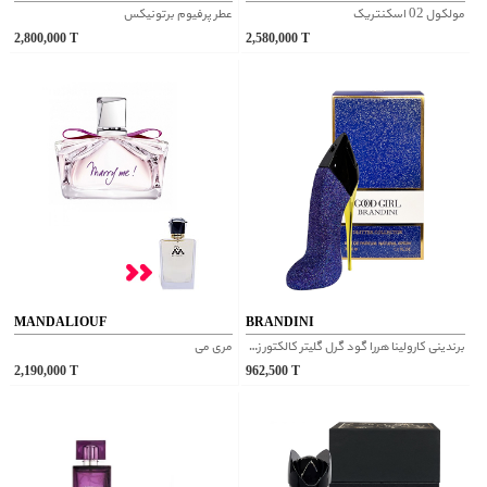
مولکول 02 اسکنتریک
عطر پرفیوم برتونیکس
2,800,000
T
2,580,000
T
MANDALIOUF
BRANDINI
برندینی کارولینا هررا گود گرل گلیتر کالکتور زنانه ادوپرفیوم
مری می
2,190,000
T
962,500
T