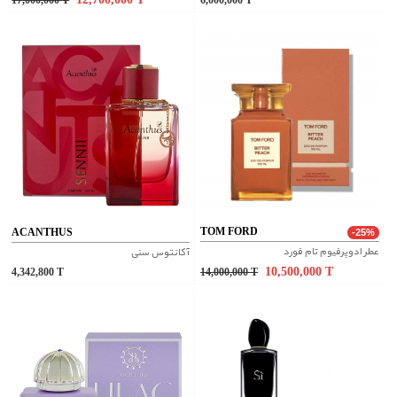
17,000,000
T
6,000,000
T
TOM FORD
ACANTHUS
-25%
عطر ادوپرفیوم تام فورد
آکانتوس سنی
10,500,000
T
4,342,800
T
14,000,000
T