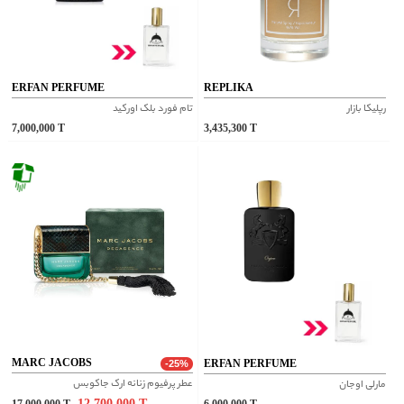
ERFAN PERFUME
REPLIKA
رپلیکا بازار
تام فورد بلک اورکید
7,000,000
T
3,435,300
T
MARC JACOBS
ERFAN PERFUME
-25%
عطر پرفیوم زنانه ارک جاکوبس
مارلی اوجان
12,700,000
T