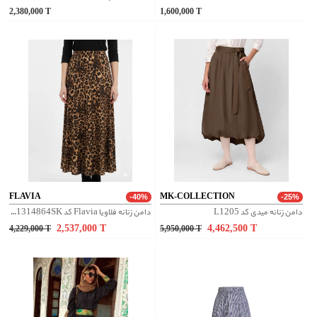
2,380,000
T
1,600,000
T
FLAVIA
MK-COLLECTION
-40%
-25%
دامن زنانه میدی کد L1205
دامن زنانه فلاویا Flavia کد W1314864SK
2,537,000
T
4,462,500
T
4,229,000
T
5,950,000
T