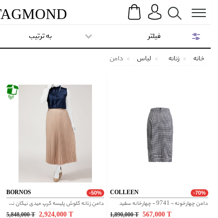
Search
Menu
TAG
MOND
فیلتر
به ترتیب
خانه
زنانه
لباس
دامن
BORNOS
COLLEEN
-50%
-70%
دامن چهارخونه - 9741 - چهارخانه سفید
دامن زنانه کلوش پلیسه کرپ میدی نیکان نسکافه ای
2,924,000
T
567,000
T
5,848,000
T
1,890,000
T