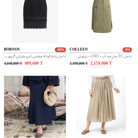
BORNOS
COLLEEN
-80%
-9%
دامن TC مدل ضد آب - 1303 - زیتونی
دامن زنانه کوتاه مجلسی کرپ مازراتی گیپور دار کلاسیک طنین مشکی
809,600
T
2,159,000
T
4,048,000
T
2,398,000
T