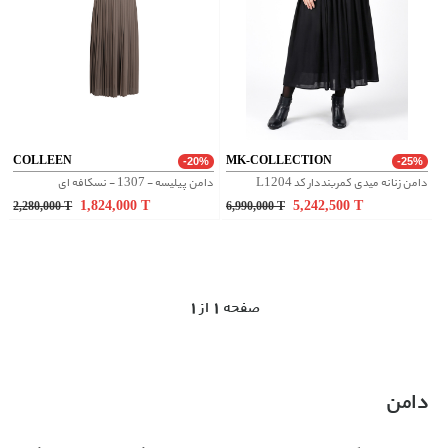
COLLEEN
MK-COLLECTION
-20%
-25%
دامن زنانه میدی کمربنددار کد L1204
دامن پیلیسه - 1307 - نسکافه ای
1,824,000
T
5,242,500
T
2,280,000
T
6,990,000
T
1 صفحه 1 از
دامن