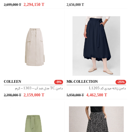
2,294,150
T
2,699,000
T
2,656,000
T
COLLEEN
MK-COLLECTION
-9%
-25%
دامن زنانه میدی کد L1205
دامن TC مدل ضد آب - 1303 - کرم
2,159,000
T
4,462,500
T
2,398,000
T
5,950,000
T