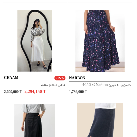
CHAAM
NARBON
-15%
دامن paris سفید
دامن زنانه ناربن Narbon کد 4056
2,294,150
T
2,699,000
T
1,736,000
T