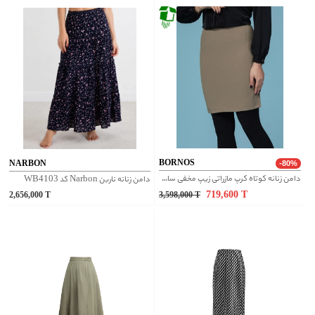
BORNOS
NARBON
-80%
دامن زنانه کوتاه کرپ مازراتی زیپ مخفی ساده کلاسیک هیوان سدری
دامن زنانه ناربن Narbon کد WB4103
719,600
T
2,656,000
T
3,598,000
T