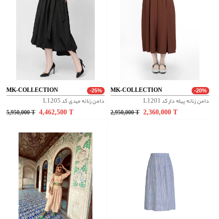
MK-COLLECTION
MK-COLLECTION
-25%
-20%
دامن زنانه پیله دار کد L1201
دامن زنانه میدی کد L1205
4,462,500
T
2,360,000
T
5,950,000
T
2,950,000
T