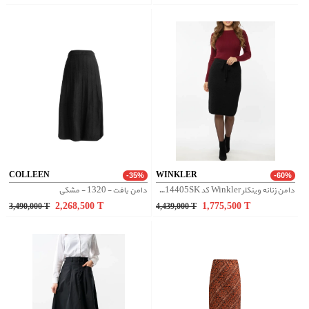
COLLEEN
WINKLER
-35%
-60%
دامن زنانه وینکلر Winkler کد W0614405SK
دامن بافت - 1320 - مشکی
2,268,500
T
1,775,500
T
3,490,000
T
4,439,000
T