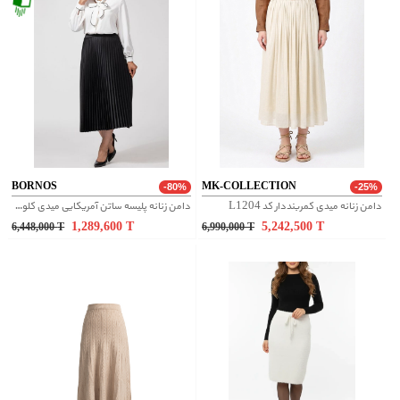
BORNOS
MK-COLLECTION
-80%
-25%
دامن زنانه میدی کمربنددار کد L1204
دامن زنانه پلیسه ساتن آمریکایی میدی کلوش فرزانه مشکی
1,289,600
T
5,242,500
T
6,448,000
T
6,990,000
T