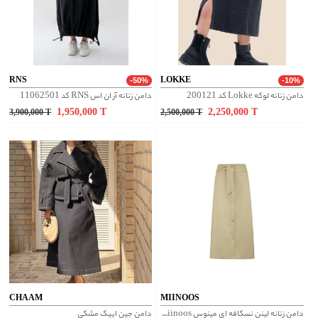
RNS
LOKKE
-50%
-10%
دامن زنانه لوکه Lokke کد 200121
دامن زنانه آر ان اس RNS کد 11062501
1,950,000
T
2,250,000
T
3,900,000
T
2,500,000
T
CHAAM
MIINOOS
دامن زنانه لینن نسکافه ای مینوس Miinoos مدل آلبا
دامن جین ایپک مشکی