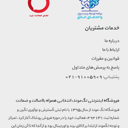
خدمات مشتریان
درباره ما
ارتباط با ما
قوانین و مقررات
پاسخ به پرسش‌های متداول
91005909-021
پشتیبانی:
فروشگاه اینترنتی تگ‌موند، انتخابی همراه بااصالت و ضمانت
فروشگاه تگ موند از سال 1395 با نام ثبتی گسترش و نوآوری تگین و
شماره ثبت 494131، فعالیت خود را در حوزه فروش پوشاک آغاز کرد. تمرکز
و توجه تگموند از ابتدا بر کالای برند و اورجینال بود و از آنجا که تا آن زمان این