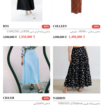
RNS
COLLEEN
-50%
-50%
دامن ساتن - 8040 - نارنجی
دامن زنانه آر ان اس RNS کد 11062502
1,950,000
T
1,490,000
T
3,900,000
T
2,980,000
T
CHAAM
NARBON
-15%
دامن paris آبی
دامن زنانه ناربن Narbon کد WB4103