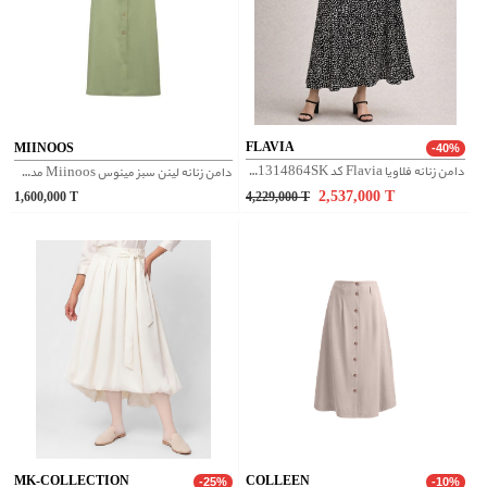
FLAVIA
MIINOOS
-40%
دامن زنانه فلاویا Flavia کد W1314864SK
دامن زنانه لینن سبز مینوس Miinoos مدل آلبا
2,537,000
T
1,600,000
T
4,229,000
T
MK-COLLECTION
COLLEEN
-25%
-10%