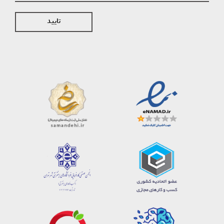
تایید