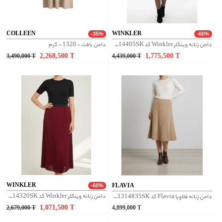
COLLEEN
WINKLER
-35%
-60%
دامن زنانه وینکلر Winkler کد W0614405SK
دامن بافت - 1320 - کرم
2,268,500
T
1,775,500
T
3,490,000
T
4,439,000
T
WINKLER
FLAVIA
-60%
دامن زنانه وینکلر Winkler كد W0614320SK
دامن زنانه فلاویا Flavia کد W1314835SK
1,071,500
T
2,679,000
T
4,899,000
T