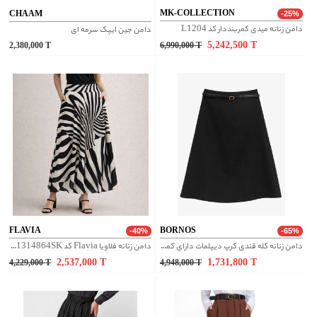
MK-COLLECTION
CHAAM
-25%
دامن زنانه میدی کمربنددار کد L1204
دامن جین ایپک سرمه ای
5,242,500
T
2,380,000
T
6,990,000
T
FLAVIA
BORNOS
-40%
-65%
دامن زنانه کله قندی کرپ دیپلمات دارای کمربند کلاسیک الهه مشکی
دامن زنانه فلاویا Flavia کد W1314864SK
2,537,000
T
1,731,800
T
4,229,000
T
4,948,000
T