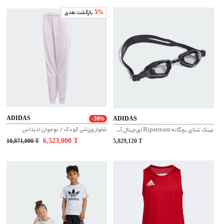
5%
بازگشت نقدی
ADIDAS
ADIDAS
-39%
شلوار ورزشی کودک / نوجوان ادیداس
عینک شنای بچگانه Ripstream اورجینال آدیداس | IK9661
6,523,000
T
10,871,000
T
5,829,120
T