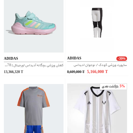
ADIDAS
ADIDAS
-39%
ساپورت ورزشی کودک / نوجوان ادیداس
کفش ورزشی بچگانه آدیداس اورجینال | IH7778
5,166,000
T
13,366,320
T
8,609,000
T
5%
بازگشت نقدی