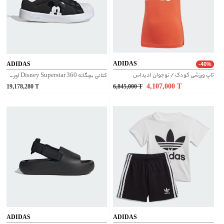
ADIDAS
ADIDAS
-40%
تاپ ورزشی کودک / نوجوان ادیداس
کتانی بچگانه Disney Superstar 360 اورجینال آدیداس | JH5177
4,107,000
T
19,178,280
T
6,845,000
T
ADIDAS
ADIDAS