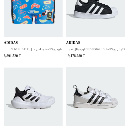
ADIDAS
ADIDAS
کتونی بچگانه Superstar 360 اورجینال آدیداس | ID1048
مایو بچگانه آدیداس مدل DISNEY MICKEY کد IA3323
8,891,520
T
19,178,280
T