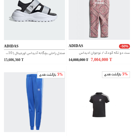
ADIDAS
ADIDAS
-50%
ست دو تکه کودک / نوجوان ادیداس
صندل راحتی بچگانه آدیداس اورجینال | ID7910
7,004,000
T
15,606,360
T
14,008,000
T
5%
بازگشت نقدی
5%
بازگشت نقدی