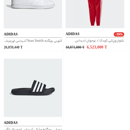
ADIDAS
ADIDAS
-39%
شلوار ورزشی کودک / نوجوان ادیداس
کتونی بچگانه Stan Smith آدیداس اورجینال | FX7519
6,523,000
T
26,059,440
T
10,871,000
T
ADIDAS
دمپایی بچگانه مشکی آدیداس اورجینال | IF6118