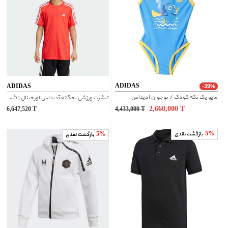
ADIDAS
ADIDAS
-39%
مایو یک تکه کودک / نوجوان ادیداس
تیشرت ورزشی بچگانه آدیداس اورجینال | IW5895
2,660,000
T
6,647,520
T
4,433,000
T
5%
بازگشت نقدی
5%
بازگشت نقدی