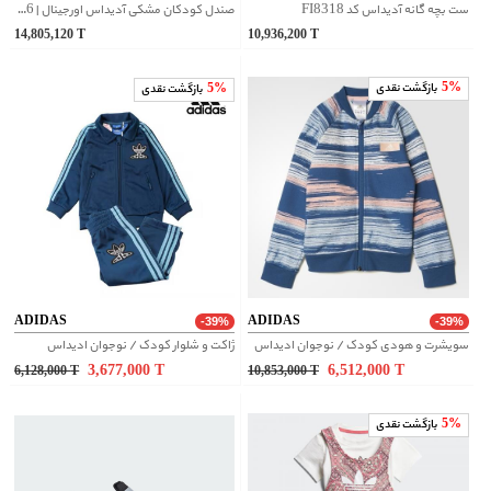
ست بچه گانه آدیداس کد FI8318
صندل کودکان مشکی آدیداس اورجینال | IG8166
14,805,120
T
10,936,200
T
5%
بازگشت نقدی
5%
بازگشت نقدی
ADIDAS
ADIDAS
-39%
-39%
سویشرت و هودی کودک / نوجوان ادیداس
ژاکت و شلوار کودک / نوجوان ادیداس
3,677,000
T
6,512,000
T
6,128,000
T
10,853,000
T
5%
بازگشت نقدی