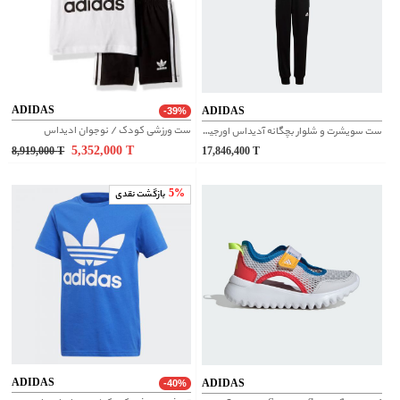
ADIDAS
ADIDAS
-39%
ست ورزشی کودک / نوجوان ادیداس
ست سویشرت و شلوار بچگانه آدیداس اورجینال | HR5906
5,352,000
T
8,919,000
T
17,846,400
T
5%
بازگشت نقدی
ADIDAS
ADIDAS
-40%