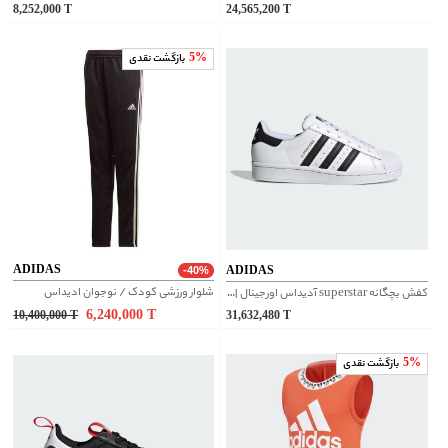
8,252,000
T
24,565,200
T
5%
بازگشت نقدی
ADIDAS
ADIDAS
-40%
شلوار ورزشی کودک / نوجوان ادیداس
کفش بچگانه superstar آدیداس اورجینال | FU7712
6,240,000
T
10,400,000
T
31,632,480
T
5%
بازگشت نقدی