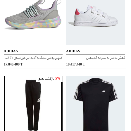
ADIDAS
ADIDAS
کفش دخترانه پسرانه آدیداس
کتونی راحتی بچگانه آدیداس اورجینال | IH7837
17,846,400
T
10,417,440
T
5%
بازگشت نقدی