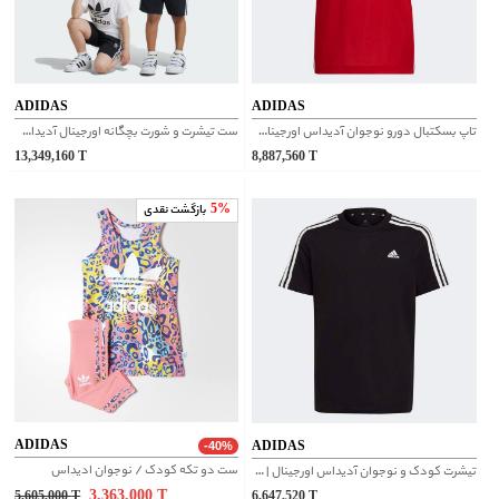
ADIDAS
ADIDAS
تاپ بسکتبال دورو نوجوان آدیداس اورجینال | DY6622
ست تیشرت و شورت بچگانه اورجینال آدیداس | JE1613
13,349,160
T
8,887,560
T
5%
بازگشت نقدی
ADIDAS
ADIDAS
-40%
ست دو تکه کودک / نوجوان ادیداس
تیشرت کودک و نوجوان آدیداس اورجینال | HR6330
3,363,000
T
5,605,000
T
6,647,520
T