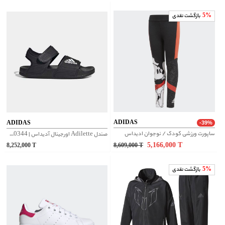
5%
بازگشت نقدی
ADIDAS
ADIDAS
-39%
ساپورت ورزشی کودک / نوجوان ادیداس
صندل Adilette اورجینال آدیداس | GW0344
5,166,000
T
8,252,000
T
8,609,000
T
5%
بازگشت نقدی