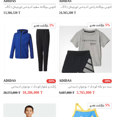
ADIDAS
ADIDAS
کتونی بچگانه راحتی آدیداس اورجینال | IG6993
کتونی بچگانه سفید آدیداس اورجینال | IE5982
13,366,320
T
24,565,200
T
5%
بازگشت نقدی
5%
بازگشت نقدی
ADIDAS
ADIDAS
-50%
-39%
ست دو تکه کودک / نوجوان ادیداس
ژاکت و شلوار کودک / نوجوان ادیداس
10,286,000
T
5,765,000
T
20,572,000
T
9,607,000
T
5%
بازگشت نقدی