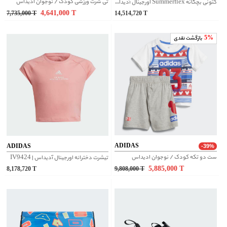
تی شرت ورزشی کودک / نوجوان ادیداس
کتونی بچگانه Summerflex اورجینال آدیداس | IH8730
4,641,000
T
7,735,000
T
14,514,720
T
5%
بازگشت نقدی
ADIDAS
ADIDAS
-39%
ست دو تکه کودک / نوجوان ادیداس
تیشرت دخترانه اورجینال آدیداس | IV9424
5,885,000
T
8,178,720
T
9,808,000
T