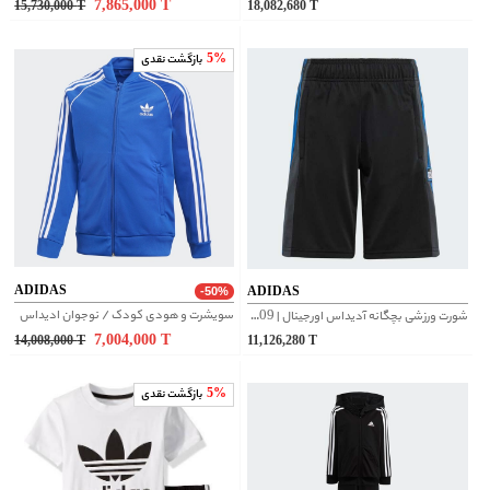
7,865,000
T
15,730,000
T
18,082,680
T
5%
بازگشت نقدی
ADIDAS
ADIDAS
-50%
سویشرت و هودی کودک / نوجوان ادیداس
شورت ورزشی بچگانه آدیداس اورجینال | IW6009
7,004,000
T
14,008,000
T
11,126,280
T
5%
بازگشت نقدی