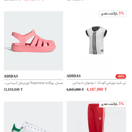
5%
بازگشت نقدی
ADIDAS
ADIDAS
-40%
تی شرت ورزشی کودک / نوجوان ادیداس
صندل بچگانه Superstar اورجینال آدیداس | JI2799
4,107,000
T
11,018,040
T
6,845,000
T
5%
بازگشت نقدی