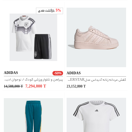
5%
بازگشت نقدی
ADIDAS
ADIDAS
-50%
پیراهن و شلوار ورزشی کودک / نوجوان ادیداس
کفش مردانه زنانه آدیداس مدلSUPERSTAR کد IG8574
7,294,000
T
14,588,000
T
23,152,800
T