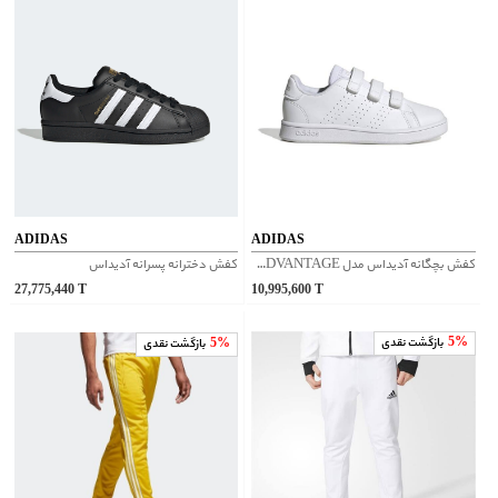
ADIDAS
ADIDAS
کفش بچگانه آدیداس مدل ADVANTAGE کد IG2517
کفش دخترانه پسرانه آدیداس
27,775,440
T
10,995,600
T
5%
بازگشت نقدی
5%
بازگشت نقدی