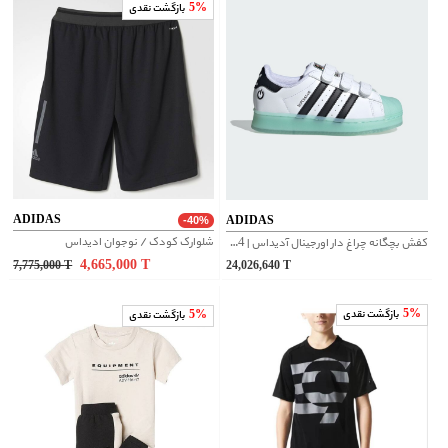
5%
بازگشت نقدی
ADIDAS
ADIDAS
-40%
شلوارک کودک / نوجوان ادیداس
کفش بچگانه چراغ دار اورجینال آدیداس | IG7004
4,665,000
T
7,775,000
T
24,026,640
T
5%
بازگشت نقدی
5%
بازگشت نقدی