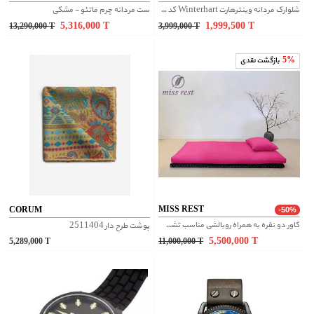
شلوارک مردانه وینترهارت Winterhart کد M2064002SR
ست مردانه چرم ماتئو - مشکی
5,316,000
T
1,999,500
T
13,290,000
T
3,999,000
T
5%
بازگشت نقدی
MISS REST
CORUM
-50%
کاور دو نفره به همراه روبالشی مناسب تشک سنتی ژاپنی مدل KUMO LITE سایز 140
پوشت طرح دار 2511404
5,500,000
T
5,289,000
T
11,000,000
T