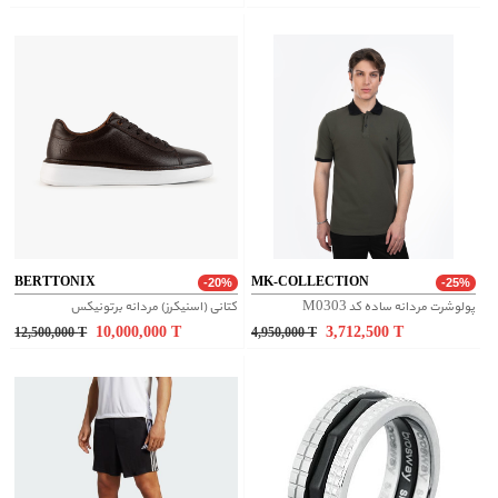
BERTTONIX
MK-COLLECTION
-20%
-25%
پولوشرت مردانه ساده کد M0303
کتانی (اسنیکرز) مردانه برتونیکس
10,000,000
T
3,712,500
T
12,500,000
T
4,950,000
T