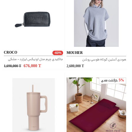
CROCO
MOUHER
-60%
جاکلیدی چرم مدل اونیکس لیزارد - مشکی
هودی آستین کوتاه طوسی روشن
676,000
T
1,690,000
T
2,680,000
T
5%
بازگشت نقدی