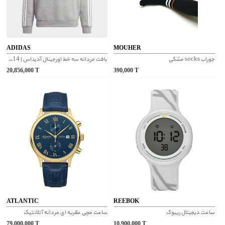
ADIDAS
MOUHER
جوراب socks مشکی
بافت مردانه سه خط اورجینال آدیداس | IM4514
20,856,000
T
390,000
T
ATLANTIC
REEBOK
ساعت دیجیتال ریبوک
ساعت مچی عقربه ای مردانه آتلانتیک
79,000,000
T
10,900,000
T