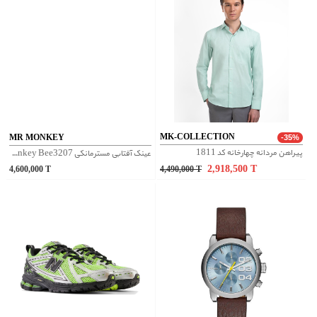
MK-COLLECTION
MR MONKEY
-35%
پیراهن مردانه چهارخانه کد 1811
عینک آفتابی مسترمانکی Mr Monkey Bee3207 - طوسی
2,918,500
T
4,600,000
T
4,490,000
T