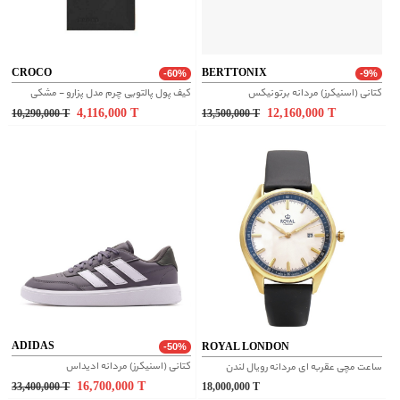
CROCO
BERTTONIX
-60%
-9%
کتانی (اسنیکرز) مردانه برتونیکس
کیف پول پالتویی چرم مدل پزارو - مشکی
4,116,000
T
12,160,000
T
10,290,000
T
13,500,000
T
ADIDAS
ROYAL LONDON
-50%
کتانی (اسنیکرز) مردانه ادیداس
ساعت مچی عقربه ای مردانه رویال لندن
16,700,000
T
33,400,000
T
18,000,000
T