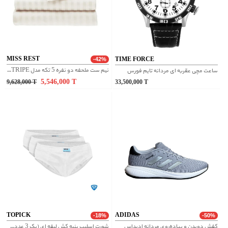
MISS REST
TIME FORCE
-42%
نیم ست ملحفه دو نفره 5 تکه مدل ROYAL STRIPE سایز 200
ساعت مچی عقربه ای مردانه تایم فورس
5,546,000
T
9,628,000
T
33,500,000
T
TOPICK
ADIDAS
-18%
-50%
کفش دویدن و پیاده‌روی مردانه ادیداس
شورت اسلیپ پنبه کش لیفه ای (پک 3 عددی) سفید