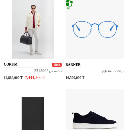
CORUM
BARNER
-50%
کت مخمل 2513902
عینک محافظ بارنر
7,444,500
T
14,889,000
T
16,500,000
T