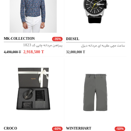
MK-COLLECTION
DIESEL
-35%
پیراهن مردانه چاپی کد 1823
ساعت مچی عقربه ای مردانه دیزل
2,918,500
T
4,490,000
T
32,000,000
T
CROCO
WINTERHART
-60%
-50%