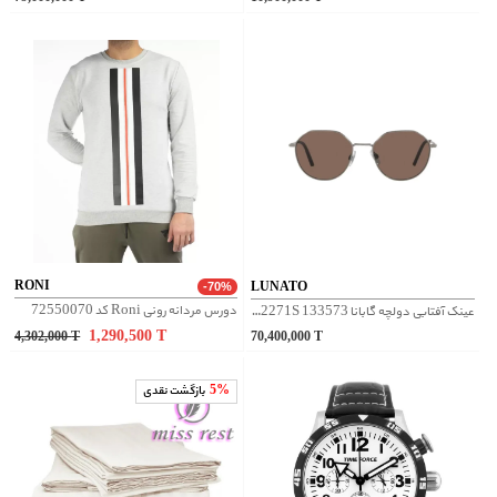
RONI
LUNATO
-70%
دورس مردانه رونی Roni کد 72550070
عینک آفتابی دولچه گابانا Dolce &amp; Gabbana DG2271S 133573 - نقره‌ای
1,290,500
T
4,302,000
T
70,400,000
T
5%
بازگشت نقدی