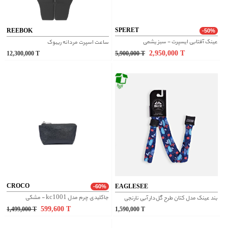
SPERET
REEBOK
-50%
عینک آفتابی ایسپرت - سبز یشمی
ساعت اسپرت مردانه ریبوک
2,950,000
T
12,300,000
T
5,900,000
T
CROCO
EAGLESEE
-60%
جاکلیدی چرم مدل kc1001 - مشکی
بند عینک مدل کتان طرح گل‌دار آبی نارنجی
599,600
T
1,499,000
T
1,590,000
T