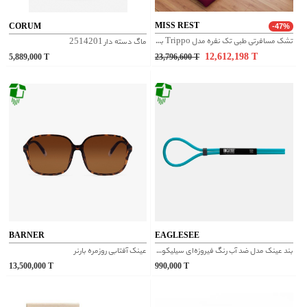
MISS REST
CORUM
-47%
تشک مسافرتی طبی تک نفره مدل Trippo بهمراه روبالشی
ماگ دسته دار 2514201
12,612,198
T
5,889,000
T
23,796,600
T
BARNER
EAGLESEE
بند عینک مدل ضد آب رنگ فیروزه‌ای سیلیکونی
عینک آفتابی روزمره بارنر
13,500,000
T
990,000
T