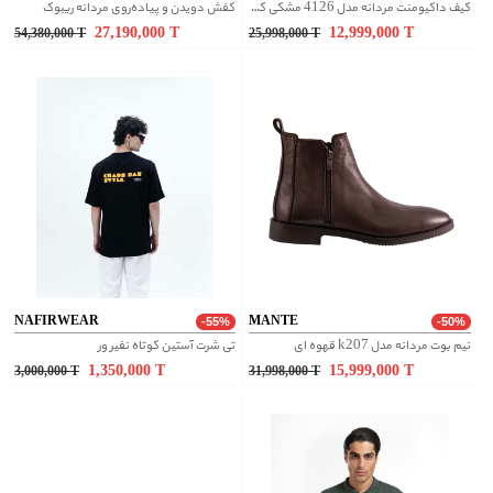
کیف داکیومنت مردانه مدل 4126 مشکی کرو ریز
کفش دویدن و پیاده‌روی مردانه ریبوک
27,190,000
T
12,999,000
T
54,380,000
T
25,998,000
T
NAFIRWEAR
MANTE
-55%
-50%
نیم بوت مردانه مدل k207 قهوه ای
تی شرت آستین کوتاه نفیر ور
1,350,000
T
15,999,000
T
3,000,000
T
31,998,000
T