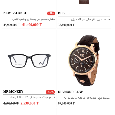
NEW BALANCE
DIESEL
-9%
کفش مخصوص پیاده روی نیوبالانس
ساعت مچی عقربه ای مردانه دیزل
41,400,000
T
45,999,000
T
37,600,000
T
MR MONKEY
DIAMOND RENE
-45%
فریم عینک مسترمانکی Mr Monkey L86012 - مشکی
ساعت مچی عقربه ای مردانه دایموند رنه
2,530,000
T
4,600,000
T
67,800,000
T