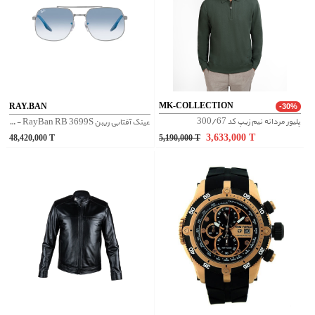
MK-COLLECTION
RAY.BAN
-30%
پلیور مردانه نیم زیپ کد 300/67
عینک آفتابی ریبن RayBan RB 3699S - نقره‌ای
3,633,000
T
48,420,000
T
5,190,000
T