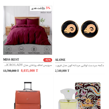
5%
بازگشت نقدی
MISS REST
ALONE
-41%
سرویس لحاف روتختی مدل MICRO LADY یک نفره 6 تکه سایز 120
دکمه سردست لولایی مردانه الون مدل فروردین
8,035,000
T
13,700,000
T
2,540,000
T