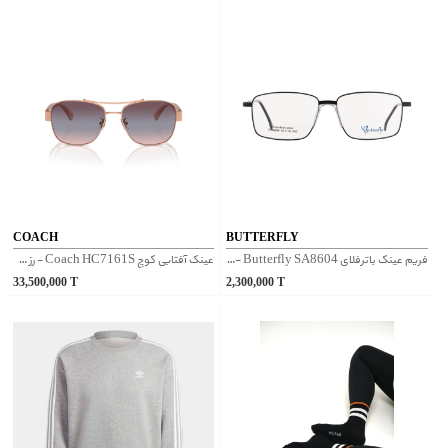
COACH
BUTTERFLY
فریم عینک باترفلای Butterfly SA8604 - مشکی
عینک آفتابی کوچ Coach HC7161S - رز گلد
33,500,000
T
2,300,000
T