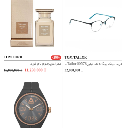
TOM FORD
TOM TAILOR
-25%
عطر ادوپرفیوم تام فورد
فریم عینک بچگانه تام تیلور Tom Tailor 60578 - مشکی
11,250,000
T
15,000,000
T
32,000,000
T