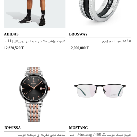
ADIDAS
BROSWAY
انگشتر مردانه برازوی
شورت ورزشی مشکی آدیداس اورجینال | IB8111
12,620,520
T
12,000,000
T
JOWISSA
MUSTANG
فریم عینک موستانگ Mustang 7469 - مشکی
ساعت مچی عقربه ای مردانه جویسا