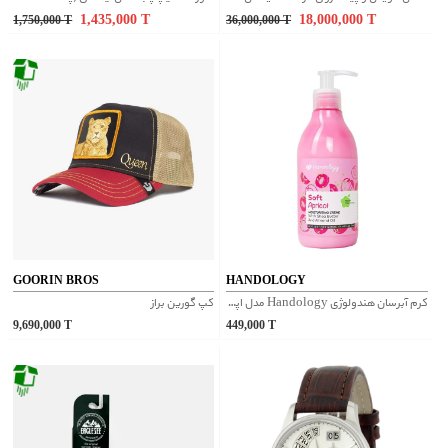
1,435,000
T
18,000,000
T
1,750,000
T
36,000,000
T
GOORIN BROS
HANDOLOGY
کرم آبرسان هندولوژی Handology مدل اپریکات
کپ گورین براز
9,690,000
T
449,000
T