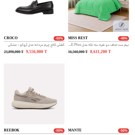
CROCO
MISS REST
-60%
-48%
نیم ست لحاف دو نفره سه تکه مدل BOX GRANDE Plus عرض 200
کفش کالج چرم مردانه مدل آروکو - مشکی
9,556,000
T
8,611,200
T
23,890,000
T
16,560,000
T
REEBOK
MANTE
-50%
-50%