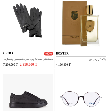
CROCO
BOXTER
-60%
دستکش مردانه چرم مدل کمربندی چاکدار - مشکی
باکستر لومینس
2,916,000
T
7,290,000
T
4,166,800
T