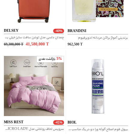
DELSEY
BRANDINI
-40%
چمدان دلسی مدل توغن سافت سایز خیلی بزرگ
برندینی آمواژ براکن مردانه ادوپرفیوم
41,580,000
T
69,300,000
T
962,500
T
5%
بازگشت نقدی
MISS REST
BIOL
-41%
سرویس لحاف روتختی مدل MICRO LADY دو نفره 8 تکه سایز 160
بیول فوم اصلاح آلوئه ورا دو در یک مناسب پوست های حساس