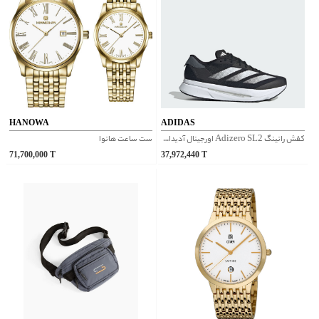
HANOWA
ADIDAS
کفش رانینگ Adizero SL2 اورجینال آدیداس | IF1181
ست ساعت هانوا
71,700,000
T
37,972,440
T