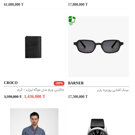
61,000,000
T
17,800,000
T
CROCO
BARNER
-60%
جاکارتی چرم مدل موگه لیزارد - کرم
عینک آفتابی روزمره بارنر
1,436,000
T
3,590,000
T
17,500,000
T