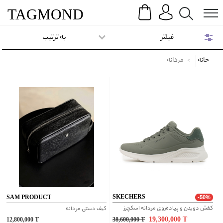
Search
Menu
TAG
MOND
فیلتر
به ترتیب
خانه
مردانه
SKECHERS
SAM PRODUCT
-50%
کفش دویدن و پیاده‌روی مردانه اسکچرز
کیف دستی مردانه
19,300,000
T
12,800,000
T
38,600,000
T