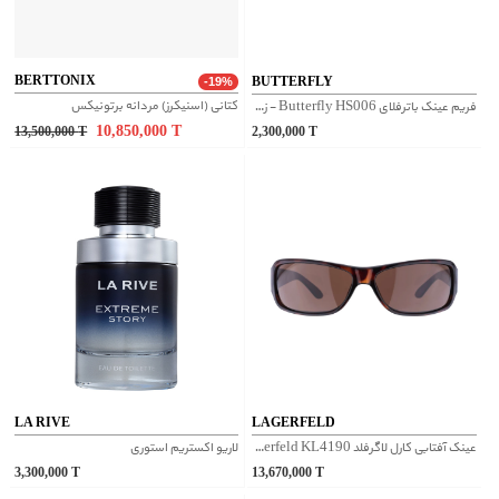
BERTTONIX
BUTTERFLY
-19%
کتانی (اسنیکرز) مردانه برتونیکس
فریم عینک باترفلای Butterfly HS006 - زرشکی
10,850,000
T
13,500,000
T
2,300,000
T
LA RIVE
LAGERFELD
عینک آفتابی کارل لاگرفلد Karl Lagerfeld KL4190 - پلنگی
لاریو اکستریم استوری
3,300,000
T
13,670,000
T