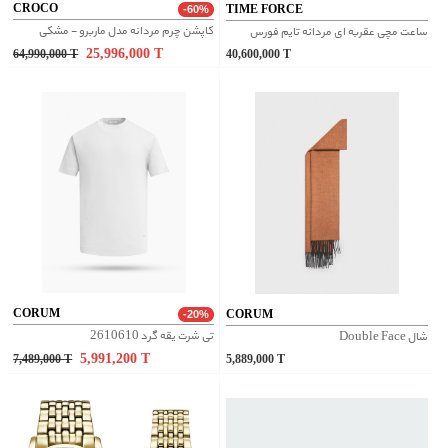
CROCO
TIME FORCE
-60%
کاپشن چرم مردانه مدل ماربرو - مشکی
ساعت مچی عقربه ای مردانه تایم فورس
25,996,000
T
64,990,000
T
40,600,000
T
CORUM
CORUM
-20%
تی شرت یقه گرد 2610610
شال Double Face
5,991,200
T
7,489,000
T
5,889,000
T