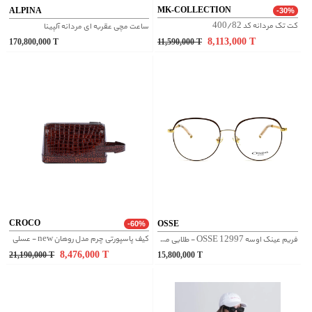
MK-COLLECTION
ALPINA
-30%
کت تک مردانه کد 400/82
ساعت مچی عقربه ای مردانه آلپینا
8,113,000
T
170,800,000
T
11,590,000
T
CROCO
OSSE
-60%
کیف پاسپورتی چرم مدل روهان new - عسلی
فریم عینک اوسه OSSE 12997 - طلایی مشکی
8,476,000
T
21,190,000
T
15,800,000
T