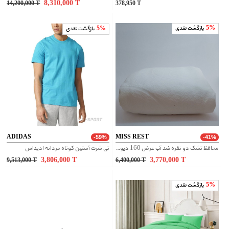
8,310,000
T
14,200,000
T
378,950
T
5%
بازگشت نقدی
5%
بازگشت نقدی
ADIDAS
MISS REST
-59%
-41%
محافظ تشک دو نفره ضد آب عرض 160 دیواره تنفسی
تی شرت آستین کوتاه مردانه ادیداس
3,806,000
T
3,770,000
T
9,513,000
T
6,400,000
T
5%
بازگشت نقدی