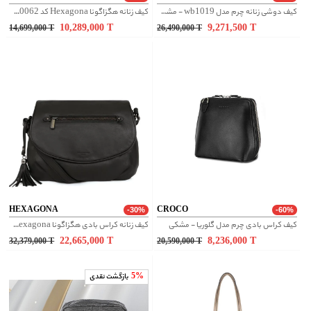
کیف دوشی زنانه چرم مدل wb1019 - مشکی
کیف زنانه هگزاگونا Hexagona کد 5620062
10,289,000
T
9,271,500
T
14,699,000
T
26,490,000
T
HEXAGONA
CROCO
-30%
-60%
کیف کراس بادی چرم مدل گلوریا - مشکی
کیف زنانه کراس بادی هگزاگونا Hexagona کد 415495
22,665,000
T
8,236,000
T
32,379,000
T
20,590,000
T
5%
بازگشت نقدی