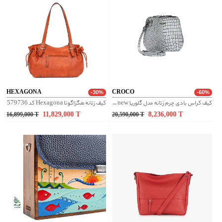
HEXAGONA
CROCO
-30%
-60%
کیف کراس بادی چرم زنانه مدل گلوریا new - سفید
کیف زنانه هگزاگونا Hexagona کد 579736
11,829,000
T
8,236,000
T
16,899,000
T
20,590,000
T