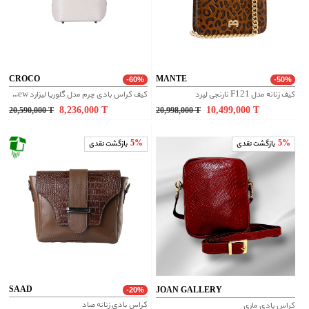
CROCO
MANTE
-60%
-50%
کیف زنانه مدل F121 نارنجی لِپرد
کیف کراس بادی چرم مدل گلوریا لیزارد new - کرم
8,236,000
T
10,499,000
T
20,590,000
T
20,998,000
T
5%
بازگشت نقدی
5%
بازگشت نقدی
SAAD
JOAN GALLERY
-20%
کراس بادی زنانه صاد
کراس بادی ماری