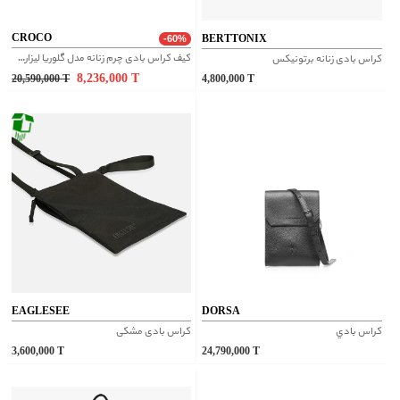
CROCO
BERTTONIX
-60%
کیف کراس بادی چرم زنانه مدل گلوریا لیزارد - عسلی
کراس بادی زنانه برتونیکس
8,236,000
T
20,590,000
T
4,800,000
T
EAGLESEE
DORSA
کراس بادي
کراس بادی مشکی
3,600,000
T
24,790,000
T