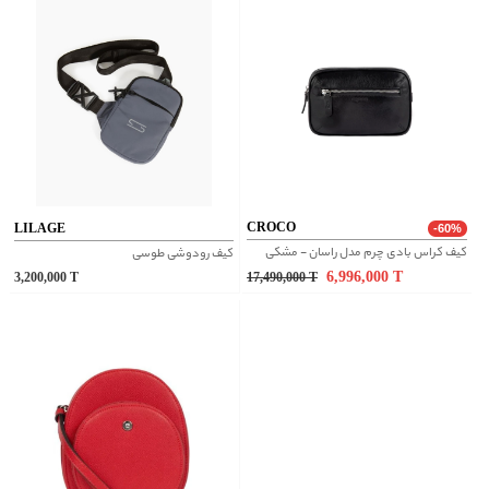
CROCO
LILAGE
-60%
کیف کراس بادی چرم مدل راسان - مشکی
کیف رودوشی طوسی
6,996,000
T
3,200,000
T
17,490,000
T