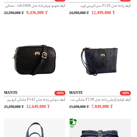
کیف زنانه مدل F126 سبز کبریتی لِپرد
کیف هوبو چرم زنانه مدل wb1006 - مشکی
9,436,000
T
12,499,000
T
23,590,000
T
24,998,000
T
MANTE
MANTE
-50%
-50%
کیف لوازم آرایش زنانه مدل F138 مشکی سرمه ای
کیف دوشی زنانه مدل F142 مشکی کرو ریز
12,649,000
T
7,849,000
T
25,298,000
T
15,698,000
T