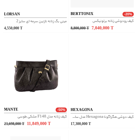
BERTTONIX
LORSAN
-20%
کیف رودوشی زنانه برتونیکس
مینی بگ زنانه نازنین سرمه ای سایز 2
7,040,000
T
4,550,000
T
8,800,000
T
MANTE
HEXAGONA
-50%
کیف زنانه مدل F148 مشکی طوسی
کیف دوشی هگزاگونا Hexagona مدل سافت استودیو کد 229861
11,849,000
T
23,698,000
T
17,300,000
T