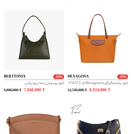
BERTTONIX
HEXAGONA
-20%
-30%
کیف زنانه هگزاگونا Hexagona کد 176572
کیف رودوشی زنانه برتونیکس
7,840,000
T
8,924,000
T
9,800,000
T
12,749,000
T