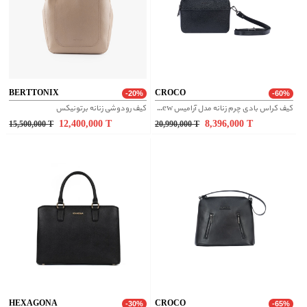
BERTTONIX
CROCO
-20%
-60%
کیف کراس بادی چرم زنانه مدل آرامیس new - مشکی
کیف رودوشی زنانه برتونیکس
12,400,000
T
8,396,000
T
15,500,000
T
20,990,000
T
HEXAGONA
CROCO
-30%
-65%