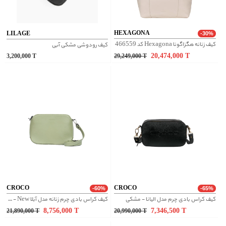
HEXAGONA
LILAGE
-30%
کیف زنانه هگزاگونا Hexagona کد 466559
کیف رودوشی مشکی آبی
20,474,000
T
3,200,000
T
29,249,000
T
CROCO
CROCO
-60%
-65%
کیف کراس بادی چرم مدل الیانا - مشکی
کیف کراس بادی چرم زنانه مدل آبلا New - سبز مغز پسته ای
8,756,000
T
7,346,500
T
21,890,000
T
20,990,000
T