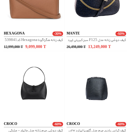
HEXAGONA
MANTE
-30%
-50%
کیف دوشی زنانه مدل F125 سبز کبریتی لِپرد
کیف زنانه هگزاگونا Hexagona کد539841
9,099,000
T
13,249,000
T
12,999,000
T
26,498,000
T
CROCO
CROCO
-60%
-60%
کیف کراس بادی چرم مدل گلوریا لیزارد new - مشکی
کیف دوشی چرم زنانه مدل ماتیلد - مشکی