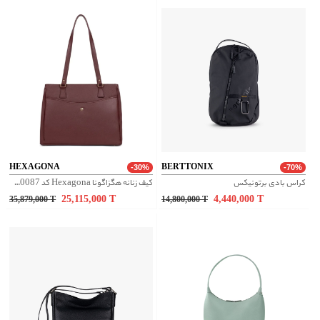
HEXAGONA
BERTTONIX
-30%
-70%
کراس بادی برتونیکس
کیف زنانه هگزاگونا Hexagona کد 6820087
25,115,000
T
4,440,000
T
35,879,000
T
14,800,000
T