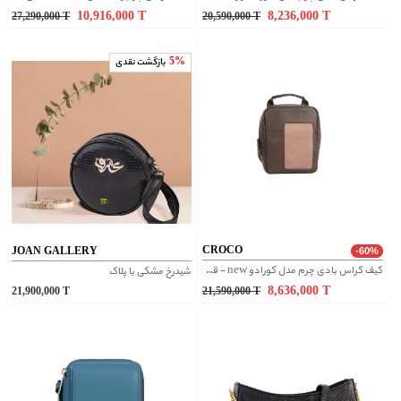
10,916,000
T
8,236,000
T
27,290,000
T
20,590,000
T
5%
بازگشت نقدی
CROCO
JOAN GALLERY
-60%
کیف کراس بادی چرم مدل کورادو new - قهوه ای
شیدرخ مشکی با پلاک
8,636,000
T
21,900,000
T
21,590,000
T