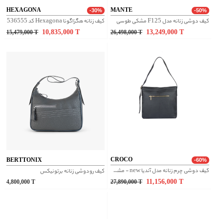
HEXAGONA
MANTE
-30%
-50%
کیف دوشی زنانه مدل F125 مشکی طوسی
کیف زنانه هگزاگونا Hexagona کد 536555
10,835,000
T
13,249,000
T
15,479,000
T
26,498,000
T
CROCO
BERTTONIX
-60%
کیف دوشی چرم زنانه مدل آندیا new - مشکی
کیف رودوشی زنانه برتونیکس
11,156,000
T
4,800,000
T
27,890,000
T