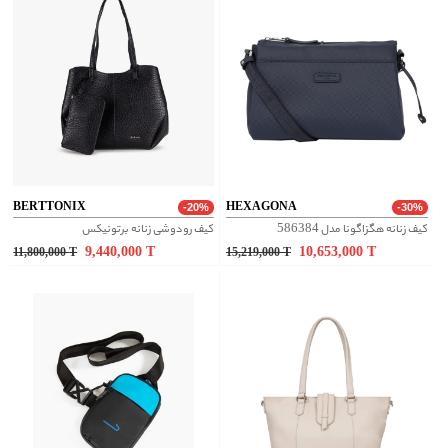
BERTTONIX
HEXAGONA
-20%
-30%
کیف زنانه هگزاگونا مدل 586384
کیف رودوشی زنانه برتونیکس
9,440,000
T
10,653,000
T
11,800,000
T
15,219,000
T