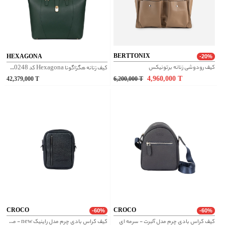
BERTTONIX
HEXAGONA
-20%
کیف رودوشی زنانه برتونیکس
کیف زنانه هگزاگونا Hexagona کد 7120248
4,960,000
T
42,379,000
T
6,200,000
T
CROCO
CROCO
-60%
-60%
کیف کراس بادی چرم مدل آلبرت - سرمه ای
کیف کراس بادی چرم مدل راینیک new - مشکی