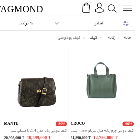
Search
Menu
TAG
MOND
فیلتر
به ترتیب
خانه
زنانه
کیف
کیف رودوشی
MANTE
CROCO
-50%
-60%
کیف دوشی چرم زنانه مدل سریلو new - یشمی
کیف دوشی زنانه مدل B214 مشکی سبز
10,499,000
T
12,756,000
T
20,998,000
T
31,890,000
T