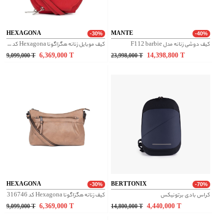
HEXAGONA
MANTE
-30%
-40%
کیف دوشی زنانه مدل F112 barbie
کیف موبایل زنانه هگزاگونا Hexagona کد 558373
6,369,000
T
14,398,800
T
9,099,000
T
23,998,000
T
HEXAGONA
BERTTONIX
-30%
-70%
کراس بادی برتونیکس
کیف زنانه هگزاگونا Hexagona کد 316746
6,369,000
T
4,440,000
T
9,099,000
T
14,800,000
T