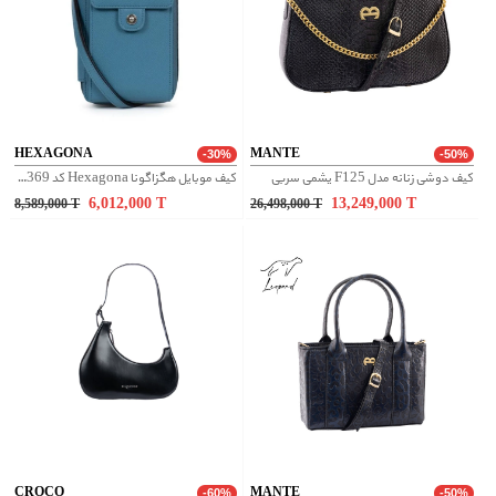
HEXAGONA
MANTE
-30%
-50%
کیف دوشی زنانه مدل F125 یشمی سربی
کیف موبایل هگزاگونا Hexagona کد 558369
6,012,000
T
13,249,000
T
8,589,000
T
26,498,000
T
CROCO
MANTE
-60%
-50%