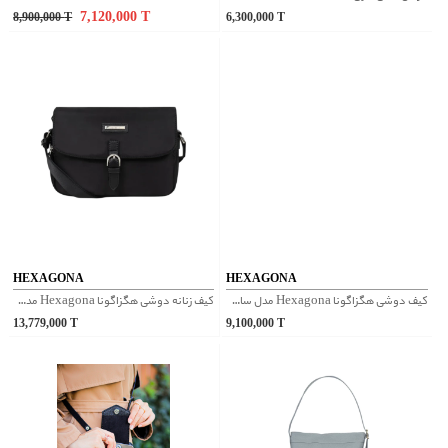
7,120,000
T
8,900,000
T
6,300,000
T
HEXAGONA
HEXAGONA
کیف دوشی هگزاگونا Hexagona مدل سافت استودیو کد 229867
کیف زنانه دوشی هگزاگونا Hexagona مدل 6720050
13,779,000
T
9,100,000
T