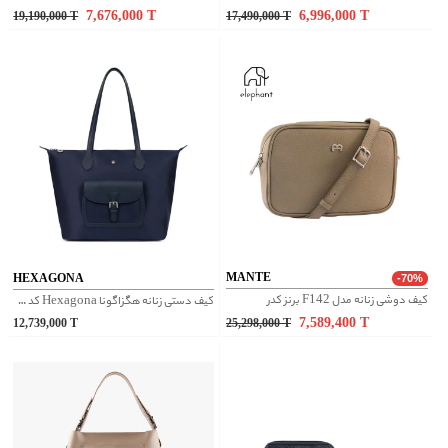
7,676,000
T
6,996,000
T
19,190,000
T
17,490,000
T
MANTE
HEXAGONA
-70%
کیف دوشی زنانه مدل F142 برنز کدر
کیف دستی زنانه هگزاگونا Hexagona کد 1720181
7,589,400
T
12,739,000
T
25,298,000
T