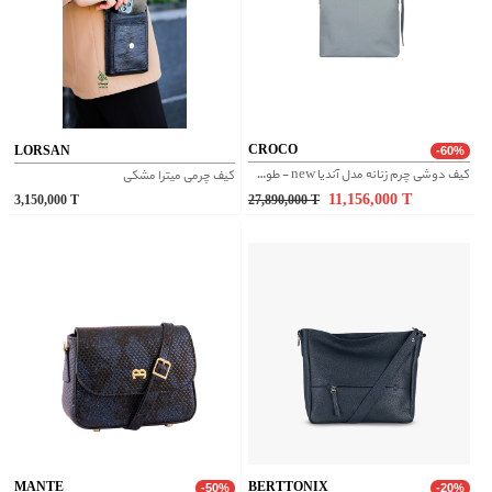
CROCO
LORSAN
-60%
کیف دوشی چرم زنانه مدل آندیا new - طوسی
کیف چرمی میترا مشکی
11,156,000
T
3,150,000
T
27,890,000
T
MANTE
BERTTONIX
-50%
-20%