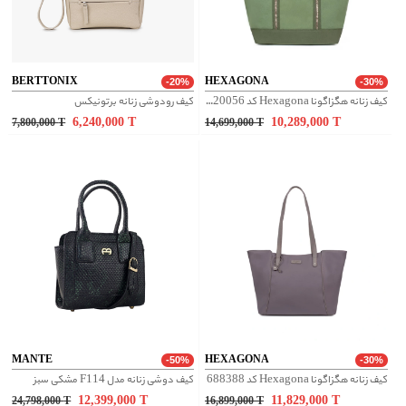
BERTTONIX
HEXAGONA
-20%
-30%
کیف زنانه هگزاگونا Hexagona کد 5920056
کیف رودوشی زنانه برتونیکس
6,240,000
T
10,289,000
T
7,800,000
T
14,699,000
T
MANTE
HEXAGONA
-50%
-30%
کیف زنانه هگزاگونا Hexagona کد 688388
کیف دوشی زنانه مدل F114 مشکی سبز
12,399,000
T
11,829,000
T
24,798,000
T
16,899,000
T