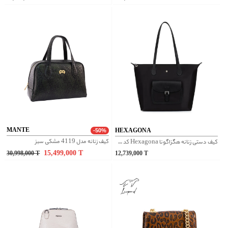
MANTE
HEXAGONA
-50%
کیف زنانه مدل 4119 مشکی سبز
کیف دستی زنانه هگزاگونا Hexagona کد 1720181
15,499,000
T
30,998,000
T
12,739,000
T