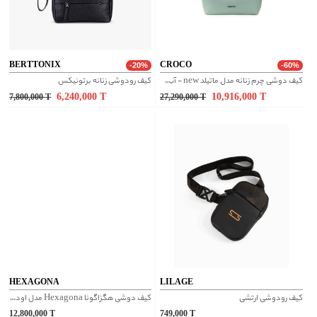
BERTTONIX
CROCO
-20%
-60%
کیف دوشی چرم زنانه مدل ماتیلد new - آبی طوسی
کیف رودوشی زنانه برتونیکس
6,240,000
T
10,916,000
T
7,800,000
T
27,290,000
T
HEXAGONA
LILAGE
کیف رودوشی ارتشی
کیف دوشی هگزاگونا Hexagona مدل اودیسه کد 489935
12,800,000
T
749,000
T