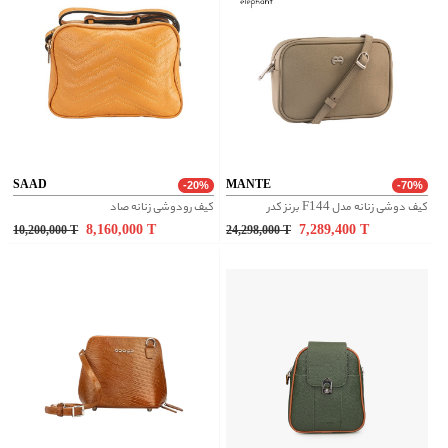
SAAD
MANTE
-20%
-70%
کیف دوشی زنانه مدل F144 برنز کدر
کیف رودوشی زنانه صاد
8,160,000
T
7,289,400
T
10,200,000
T
24,298,000
T