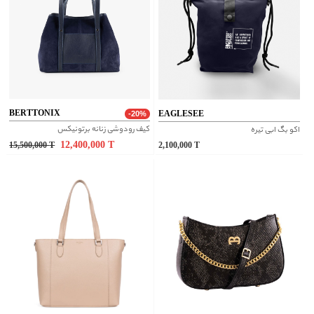
BERTTONIX
EAGLESEE
-20%
کیف رودوشی زنانه برتونیکس
اکو بگ ابی تیره
12,400,000
T
15,500,000
T
2,100,000
T