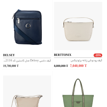
BERTTONIX
DELSEY
-20%
کیف رودوشی زنانه برتونیکس
کیف دلسی Delesy مدل کاستین کد 6002116
7,040,000
T
19,700,000
T
8,800,000
T