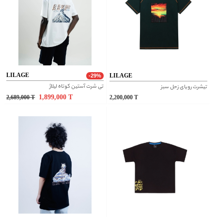
LILAGE
LILAGE
-29%
تی شرت آستین کوتاه لیلاژ
تیشرت رویای زحل سبز
1,899,000
T
2,689,000
T
2,200,000
T