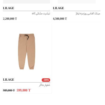
LILAGE
LILAGE
عینک آفتابی روزمره لیلاژ
تیشرت مشکی atf
2,200,000
T
4,500,000
T
LILAGE
-39%
شلوار جاگر
599,000
T
989,000
T