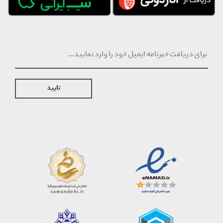
تایید