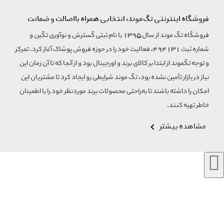
فروشگاه اینترنتی تگ‌موند، انتخابی همراه بااصالت و ضمانت
فروشگاه تگ موند از سال 1395 با نام ثبتی گسترش و نوآوری تگین و
شماره ثبت 494131، فعالیت خود را در حوزه فروش پوشاک آغاز کرد. تمرکز
و توجه تگموند از ابتدا بر کالای برند و اورجینال بود و از آنجا که تا آن زمان این
نیاز در بازار تأمین نشده بود، تگ موند شرایطی رو ایجاد کرد تا مشتریان این
امکان را داشته باشند تا به‌راحتی محصولات برند مورد‌نظر خود را با اطمینان
خاطر تهیه کنند.
مشاهده بیشتر