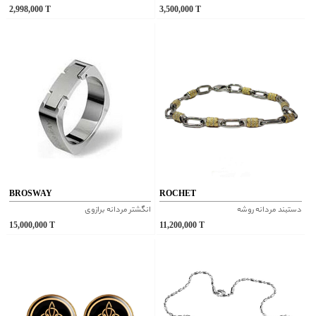
2,998,000
T
3,500,000
T
BROSWAY
ROCHET
دستبند مردانه روشه
انگشتر مردانه برازوی
15,000,000
T
11,200,000
T