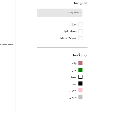
برندها
Biol
Hydroderm
Master Shave
مستر شیو تیغ اصلاح 6 لبه زن
رنگ ها
رزگلد
سبز
سفید
سیاه
صورتی
نقره ای