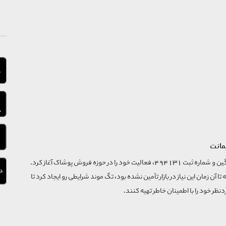
مانت
فروشگاه تگ موند از سال 1395 با نام ثبتی گسترش و نوآوری تگین و شماره ثبت 494131، فعالیت خود را در حوزه فروش پوشاک آغاز کرد.
که تا آن زمان این نیاز در بازار تأمین نشده بود، تگ موند شرایطی رو ایجاد کرد تا
‌نظر خود را با اطمینان خاطر تهیه کنند.