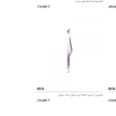
هیدرودرم کرم موبر بدن
176,000
T
209,
BIOL
BIO
موچین انبری حرفه ای استیل مات بیول
210,000
T
210,