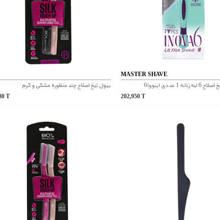
L
MASTER SHAVE
انه 1 عددی اینووا6
بیول تیغ اصلاح چند منظوره مشکی و کرم
880
T
202,950
T