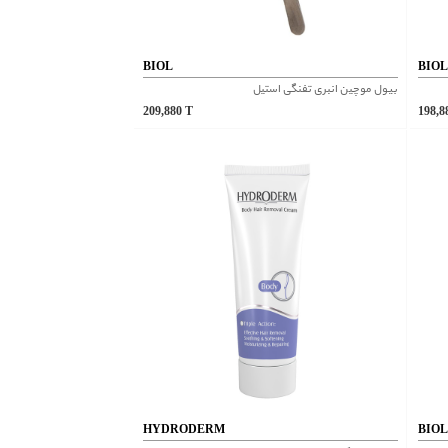
BIOL
BIO
بیول موچین انبری تفنگی استیل
209,880
T
198,
HYDRODERM
BIO