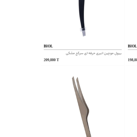
BIOL
BIO
بیول موچین انبری حرفه ای سرکج مشکی
209,880
T
198,