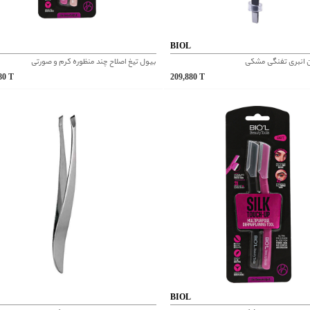
L
BIOL
 انبری تفنگی مشکی
بیول تیغ اصلاح چند منظوره کرم و صورتی
880
T
209,880
T
L
BIOL