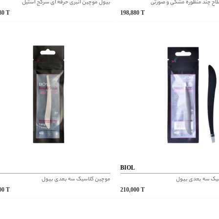
لاح چند منظوره مشکی و صورتی
بیول موچین انبری حرفه ای سرکج استیل
880
T
198,880
T
L
BIOL
یک سه بعدی بیول
موچین کلاسیک سه بعدی بیول
000
T
210,000
T