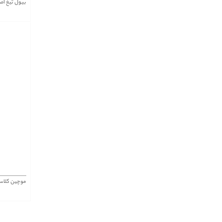
بیول تیغ اص
موچین کلاس