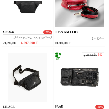
CROCO
JOAN GALLERY
-70%
کیف کمری چرم مدل فانیانو - مشکی
شیدرخ سرخ
6,597,000
T
21,990,000
T
10,800,000
T
5%
بازگشت نقدی
SAAD
LILAGE
-20%