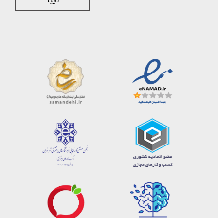
تایید