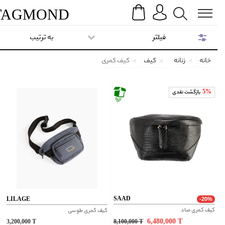
Search
Menu
TAG
MOND
فیلتر
به ترتیب
خانه
زنانه
کیف
کیف کمری
5%
بازگشت نقدی
SAAD
LILAGE
-20%
کیف کمری صاد
کیف کمری طوسی
6,480,000
T
3,200,000
T
8,100,000
T