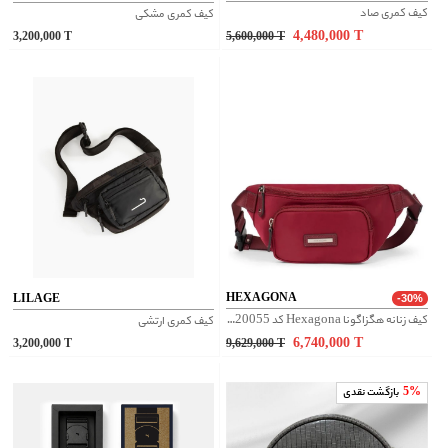
کیف کمری صاد
کیف کمری مشکی
4,480,000
T
3,200,000
T
5,600,000
T
HEXAGONA
LILAGE
-30%
کیف زنانه هگزاگونا Hexagona کد 6720055
کیف کمری ارتشی
6,740,000
T
3,200,000
T
9,629,000
T
5%
بازگشت نقدی