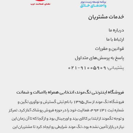
خدمات مشتریان
درباره ما
ارتباط با ما
قوانین و مقررات
پاسخ به پرسش‌های متداول
91005909-021
پشتیبانی:
فروشگاه اینترنتی تگ‌موند، انتخابی همراه بااصالت و ضمانت
فروشگاه تگ موند از سال 1395 با نام ثبتی گسترش و نوآوری تگین و
شماره ثبت 494131، فعالیت خود را در حوزه فروش پوشاک آغاز کرد. تمرکز
و توجه تگموند از ابتدا بر کالای برند و اورجینال بود و از آنجا که تا آن زمان این
نیاز در بازار تأمین نشده بود، تگ موند شرایطی رو ایجاد کرد تا مشتریان این