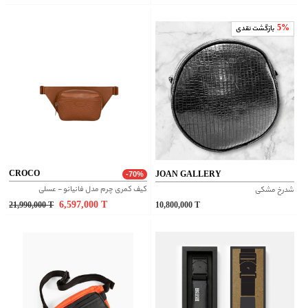
5%
بازگشت نقدی
CROCO
JOAN GALLERY
-70%
کیف کمری چرم مدل فانیانو - عسلی
شدرخ مشکی
6,597,000
T
21,990,000
T
10,800,000
T