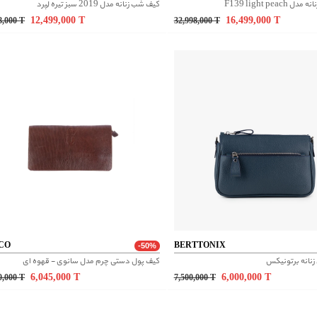
F139 light peac
کیف شب زنانه مدل 2019 سبز تیره لِپرد
12,499,000
T
16,499,000
T
8,000
T
32,998,000
T
CO
BERTTONIX
-50%
نانه برتونیکس
کیف پول دستی چرم مدل سانوی - قهوه ای
6,045,000
T
6,000,000
T
0,000
T
7,500,000
T