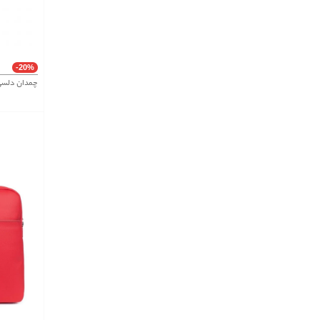
-20%
چمدان دلسی Delesy مدل بلمونت پلاس