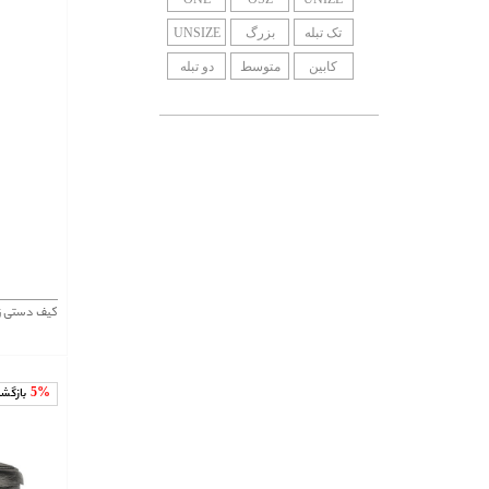
SIZE
تک تبله
بزرگ
UNSIZE
کابین
متوسط
دو تبله
کیف دستی زنانه هگزاگ
5%
بازگش