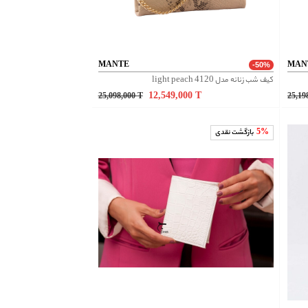
MANTE
MAN
-50%
کیف شب زنانه مدل 4120 light peach
12,549,000
T
25,098,000
T
25,19
5%
بازگشت نقدی