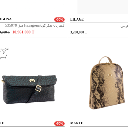
AGONA
LILAGE
-30%
کیف زنانه هگزاگونا Hexagona مدل 535979
طوسی
10,961,000
T
9,000
T
3,200,000
T
TE
MANTE
-50%