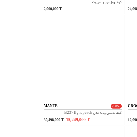
کیف پول چرم اسپورت
2,900,000
T
24,99
MANTE
CRO
-50%
کیف دستی زنانه مدل B237 light peach
15,249,000
T
30,498,000
T
12,09