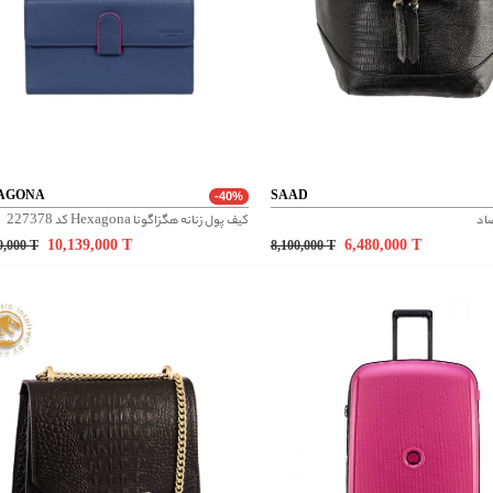
AGONA
SAAD
-40%
اد
کیف پول زنانه هگزاگونا Hexagona کد 227378
10,139,000
T
6,480,000
T
9,000
T
8,100,000
T