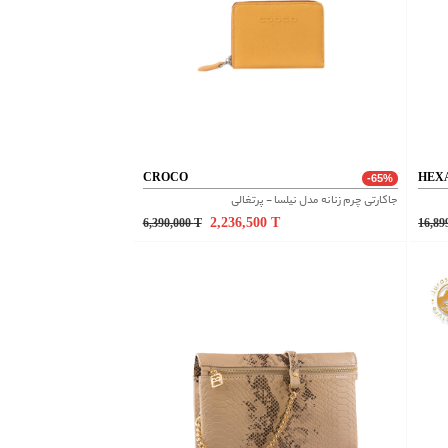
CROCO
HEX
-65%
جاکارتی چرم زنانه مدل نیلسا - پرتغالی
2,236,500
T
6,390,000
T
16,89