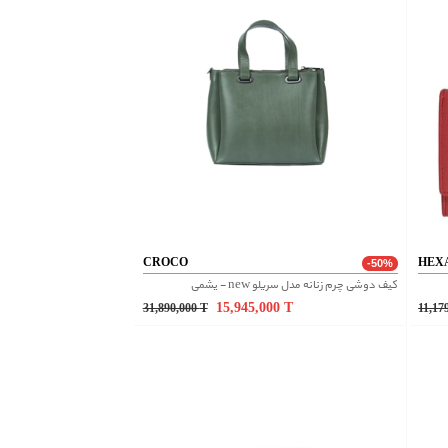
CROCO
HEX
-50%
کیف دوشی چرم زنانه مدل سریلو new - یشمی
15,945,000
T
31,890,000
T
11,17