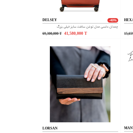
DELSEY
HEX
-40%
چمدان دلسی مدل توغن سافت سایز خیلی بزرگ
41,580,000
T
69,300,000
T
15,65
MAN
LORSAN