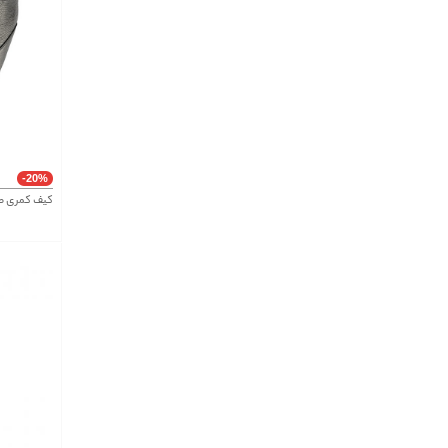
-20%
کیف کمری ص