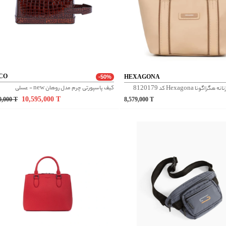
CO
HEXAGONA
-50%
کیف پاسپورتی چرم مدل روهان new - عسلی
ونا Hexagona کد 8120179
10,595,000
T
0,000
T
8,579,000
T