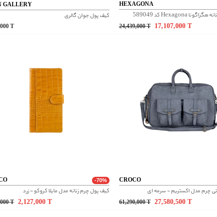
HEXAGONA
N GALLERY
گونا Hexagona کد 589049
کیف پول جوان گالری
17,107,000
T
,000
T
24,439,000
T
CO
CROCO
-70%
ی چرم مدل اکستریم - سرمه ای
کیف پول چرم زنانه مدل مایلا کروکو - زرد
2,127,000
T
27,580,500
T
,000
T
61,290,000
T