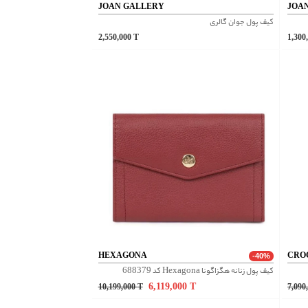
JOAN GALLERY
JOA
کیف پول جوان گالری
2,550,000
T
1,300
HEXAGONA
CRO
-40%
کیف پول زنانه هگزاگونا Hexagona کد 688379
6,119,000
T
10,199,000
T
7,090