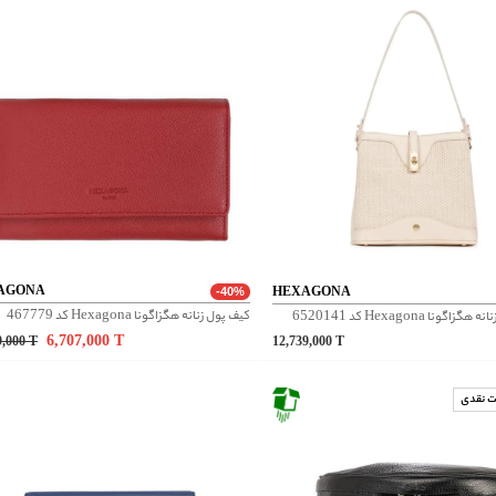
AGONA
HEXAGONA
-40%
کیف پول زنانه هگزاگونا Hexagona کد 467779
ونا Hexagona کد 6520141
6,707,000
T
9,000
T
12,739,000
T
ت نقدی