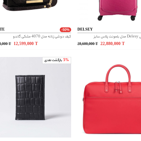
TE
DELSEY
-50%
 سایز
کیف دوشی زنانه مدل 4070 مشکی گاندو
12,599,000
T
22,880,000
T
8,000
T
28,600,000
T
5%
بازگشت نقدی