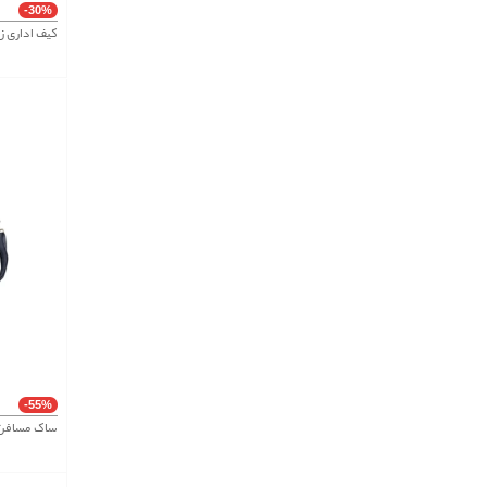
-30%
کیف اداری زنانه هگزا
-55%
ساک مسافرت