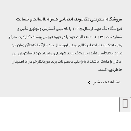
فروشگاه اینترنتی تگ‌موند، انتخابی همراه بااصالت و ضمانت
فروشگاه تگ موند از سال 1395 با نام ثبتی گسترش و نوآوری تگین و
شماره ثبت 494131، فعالیت خود را در حوزه فروش پوشاک آغاز کرد. تمرکز
و توجه تگموند از ابتدا بر کالای برند و اورجینال بود و از آنجا که تا آن زمان این
نیاز در بازار تأمین نشده بود، تگ موند شرایطی رو ایجاد کرد تا مشتریان این
امکان را داشته باشند تا به‌راحتی محصولات برند مورد‌نظر خود را با اطمینان
خاطر تهیه کنند.
مشاهده بیشتر