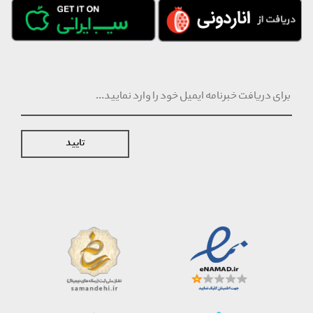
تایید