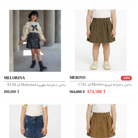
MERINO
MELORINA
-30%
دامن دخترانه مرینو Merino کد 1743
دامن دخترانه ملورینا Melorina کد 9130
674,500
T
880,000
T
964,000
T