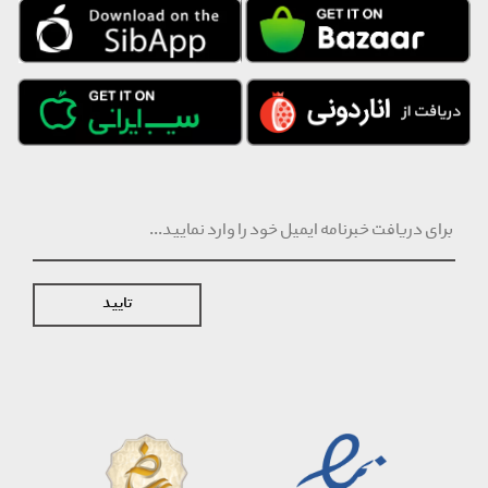
تایید