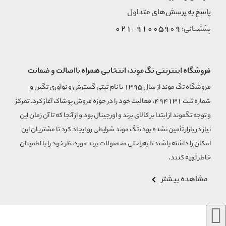
پاسخ به پرسش‌های متداول
91005909-021
پشتیبانی:
فروشگاه اینترنتی تگ‌موند، انتخابی همراه بااصالت و ضمانت
فروشگاه تگ موند از سال 1395 با نام ثبتی گسترش و نوآوری تگین و
شماره ثبت 494131، فعالیت خود را در حوزه فروش پوشاک آغاز کرد. تمرکز
و توجه تگموند از ابتدا بر کالای برند و اورجینال بود و از آنجا که تا آن زمان این
نیاز در بازار تأمین نشده بود، تگ موند شرایطی رو ایجاد کرد تا مشتریان این
امکان را داشته باشند تا به‌راحتی محصولات برند مورد‌نظر خود را با اطمینان
خاطر تهیه کنند.
مشاهده بیشتر