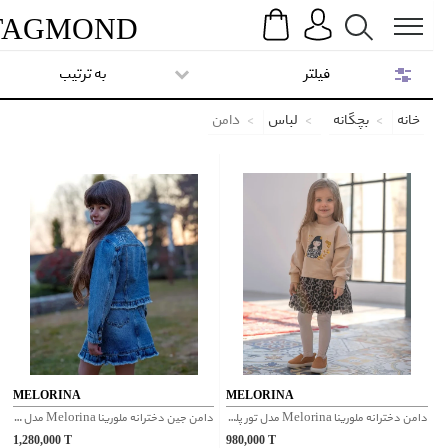
Search
Menu
TAG
MOND
فیلتر
به ترتیب
خانه
بچگانه
لباس
دامن
MELORINA
MELORINA
دامن دخترانه ملورینا Melorina مدل تور پلنگی 9145
دامن جین دخترانه ملورینا Melorina مدل چیندار کد 9144
1,280,000
T
980,000
T