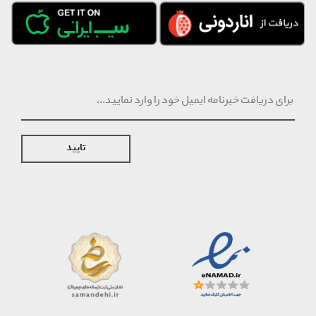
تایید