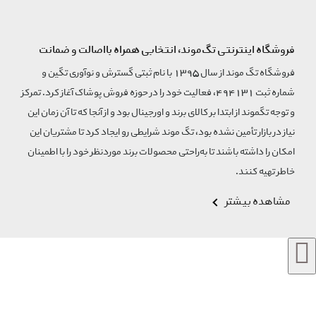
فروشگاه اینترنتی تگ‌موند، انتخابی همراه بااصالت و ضمانت
فروشگاه تگ موند از سال 1395 با نام ثبتی گسترش و نوآوری تگین و
شماره ثبت 494131، فعالیت خود را در حوزه فروش پوشاک آغاز کرد. تمرکز
و توجه تگموند از ابتدا بر کالای برند و اورجینال بود و از آنجا که تا آن زمان این
نیاز در بازار تأمین نشده بود، تگ موند شرایطی رو ایجاد کرد تا مشتریان این
امکان را داشته باشند تا به‌راحتی محصولات برند مورد‌نظر خود را با اطمینان
خاطر تهیه کنند.
مشاهده بیشتر