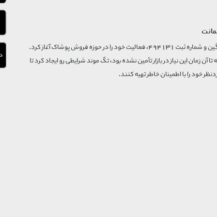
مانت
فروشگاه تگ موند از سال 1395 با نام ثبتی گسترش و نوآوری تگین و شماره ثبت 494131، فعالیت خود را در حوزه فروش پوشاک آغاز کرد.
که تا آن زمان این نیاز در بازار تأمین نشده بود، تگ موند شرایطی رو ایجاد کرد تا
‌نظر خود را با اطمینان خاطر تهیه کنند.