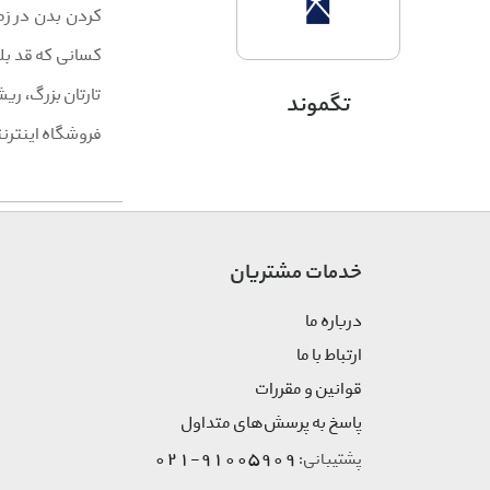
کردن بدن در زم
کسانی که قد بل
تارتان بزرگ، ری
تگموند
فروشگاه اینترن
خدمات مشتریان
درباره ما
ارتباط با ما
قوانین و مقررات
پاسخ به پرسش‌های متداول
91005909-021
پشتیبانی: