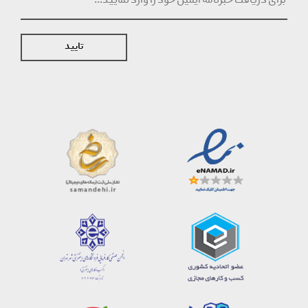
تایید