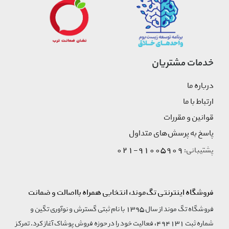
خدمات مشتریان
درباره ما
ارتباط با ما
قوانین و مقررات
پاسخ به پرسش‌های متداول
91005909-021
پشتیبانی:
فروشگاه اینترنتی تگ‌موند، انتخابی همراه بااصالت و ضمانت
فروشگاه تگ موند از سال 1395 با نام ثبتی گسترش و نوآوری تگین و
شماره ثبت 494131، فعالیت خود را در حوزه فروش پوشاک آغاز کرد. تمرکز