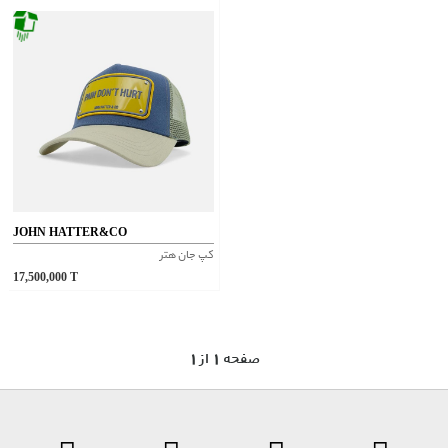
JOHN HATTER&CO
کپ جان هتر
17,500,000
T
1 صفحه 1 از