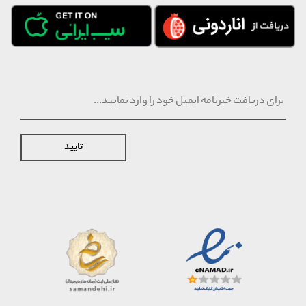
تایید