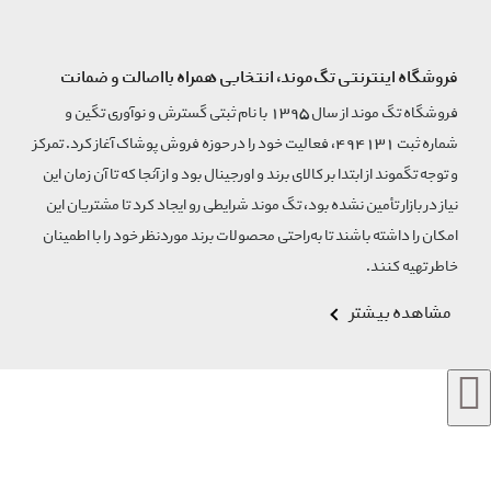
فروشگاه اینترنتی تگ‌موند، انتخابی همراه بااصالت و ضمانت
فروشگاه تگ موند از سال 1395 با نام ثبتی گسترش و نوآوری تگین و
شماره ثبت 494131، فعالیت خود را در حوزه فروش پوشاک آغاز کرد. تمرکز
و توجه تگموند از ابتدا بر کالای برند و اورجینال بود و از آنجا که تا آن زمان این
نیاز در بازار تأمین نشده بود، تگ موند شرایطی رو ایجاد کرد تا مشتریان این
امکان را داشته باشند تا به‌راحتی محصولات برند مورد‌نظر خود را با اطمینان
خاطر تهیه کنند.
مشاهده بیشتر