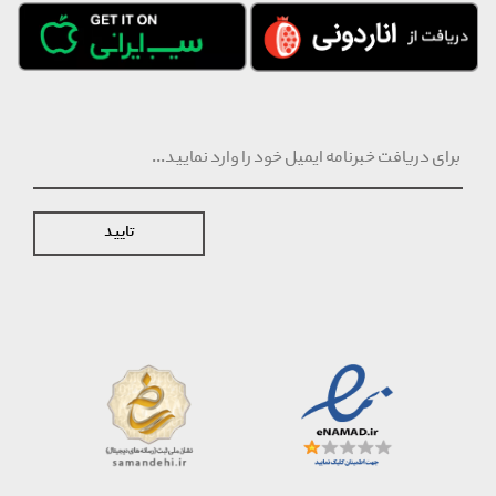
تایید