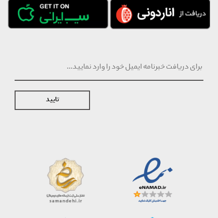
تایید