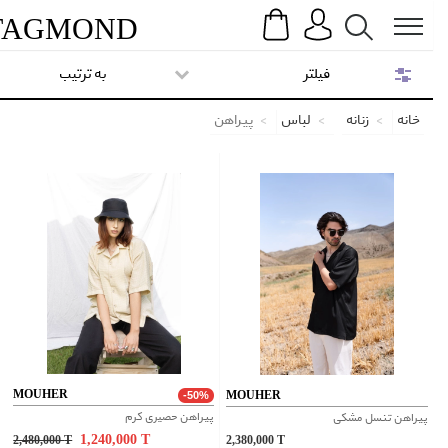
Search
Menu
TAG
MOND
فیلتر
به ترتیب
خانه
زنانه
لباس
پیراهن
MOUHER
MOUHER
-50%
پیراهن حصیری کرم
پیراهن تنسل مشکی
1,240,000
T
2,480,000
T
2,380,000
T