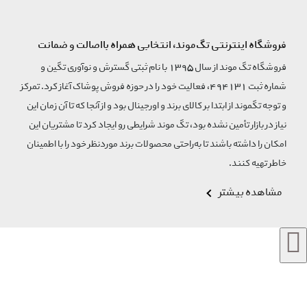
فروشگاه اینترنتی تگ‌موند، انتخابی همراه بااصالت و ضمانت
فروشگاه تگ موند از سال 1395 با نام ثبتی گسترش و نوآوری تگین و
شماره ثبت 494131، فعالیت خود را در حوزه فروش پوشاک آغاز کرد. تمرکز
و توجه تگموند از ابتدا بر کالای برند و اورجینال بود و از آنجا که تا آن زمان این
نیاز در بازار تأمین نشده بود، تگ موند شرایطی رو ایجاد کرد تا مشتریان این
امکان را داشته باشند تا به‌راحتی محصولات برند مورد‌نظر خود را با اطمینان
خاطر تهیه کنند.
مشاهده بیشتر