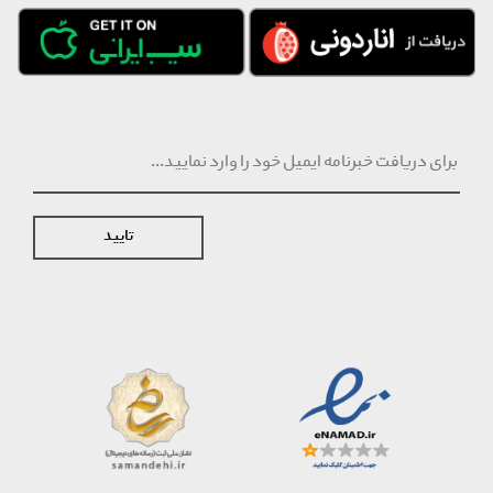
تایید