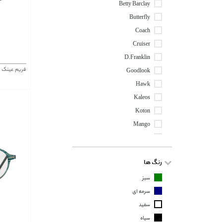
Betty Barclay
Butterfly
Coach
Cruiser
D.franklin
فریم عینک موستانگ ng 7358
Goodlook
Hawk
Kaleos
Koton
Mango
Mr Monkey
Mustang
رنگ ها
Osse
Tom Tailor
سبز
سرمه ای
سفید
سیاه