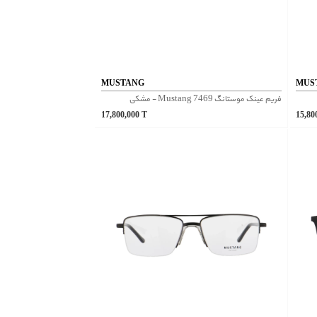
MUSTANG
MUS
فریم عینک موستانگ Mustang 7469 - مشکی
17,800,000
T
15,80