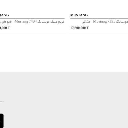
TANG
MUSTANG
Mustang 7 - مشکی
فریم عینک موستانگ Mustang 7434 - قهوه‌ای روشن
0,000
T
17,800,000
T