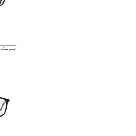
فریم عینک موستانگ  7458