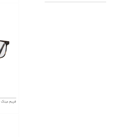
فریم عینک موستانگ 381