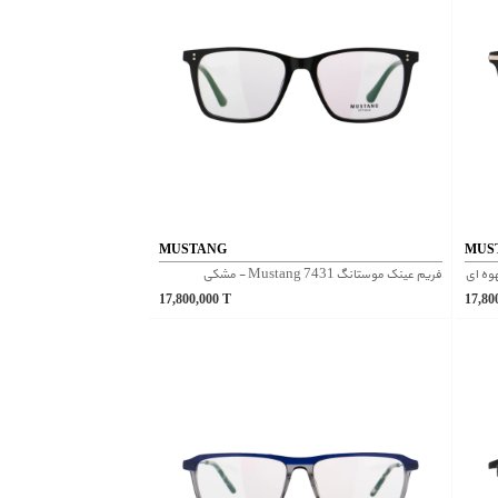
MUSTANG
MUS
فریم عینک موستانگ Mustang 7431 - مشکی
17,800,000
T
17,80