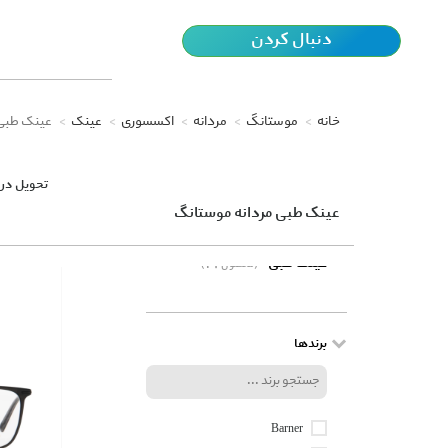
دنبال کردن
خانه
موستانگ
مردانه
اکسسوری
عینک
عینک طبی
تحویل در 
عینک طبی مردانه موستانگ
عینک طبی
(21 محصول)
برندها
Barner