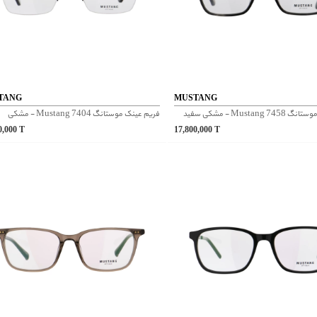
TANG
MUSTANG
Mustang - مشکی سفید
فریم عینک موستانگ Mustang 7404 - مشکی
0,000
T
17,800,000
T