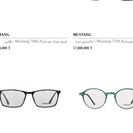
TANG
MUSTANG
Musta - خاکستری تیره
فریم عینک موستانگ Mustang 7468 - طلایی
0,000
T
17,800,000
T