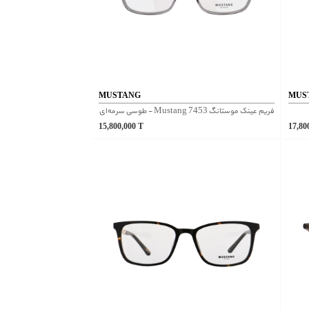
MUSTANG
MUS
فریم عینک موستانگ Mustang 7453 - طوسی سرمه‌ای
15,800,000
T
17,80