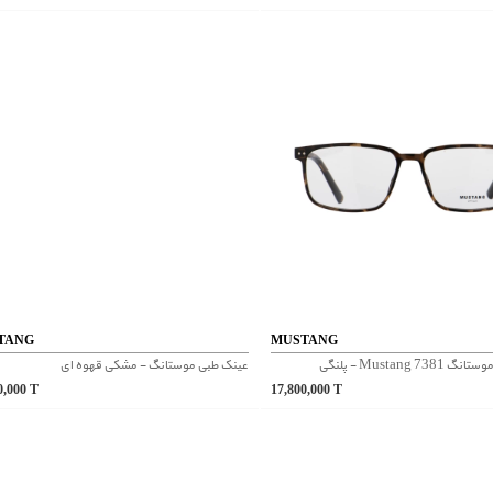
TANG
MUSTANG
Mustang 7 - پلنگی
عینک طبی موستانگ - مشکی قهوه ای
0,000
T
17,800,000
T