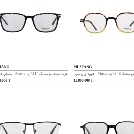
TANG
MUSTANG
Musta - قهوه‌ای روشن
فریم عینک موستانگ Mustang 7314 - مشکی قهوه ای
0,000
T
15,800,000
T