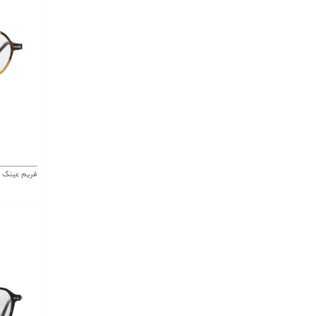
فریم عینک موستانگ ng 7348