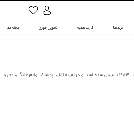
برندها
کارت هدیه
تحویل فوری
مجله مد
برند ناتيكا (Nautica) يك برند آمريكايى مى‌باشد كه توسط ديويد چو “David Chu” در سال ١٩٨٣ تاسيس شده است و در زمينه توليد پوشاك، لوازم خانگى، عطر و