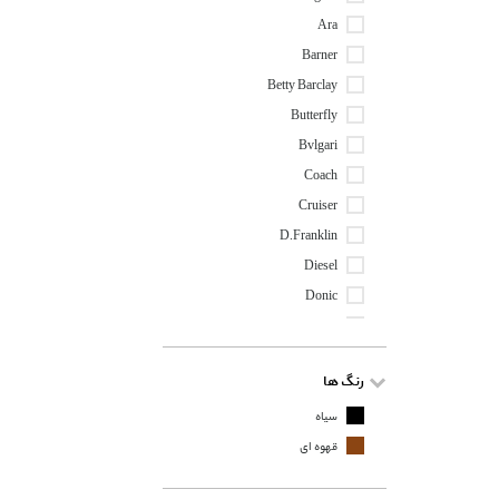
Ara
Barner
Betty Barclay
Butterfly
Bvlgari
Coach
Cruiser
D.franklin
Diesel
Donic
Eaglesee
Goodlook
رنگ ها
Guess
Hawk
سیاه
Issey Miyake
قهوه ای
Kaleos