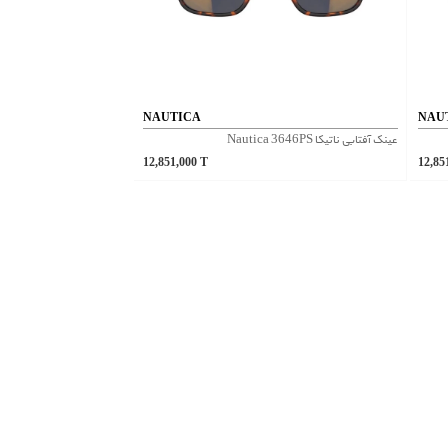
NAUTICA
NAU
عینک آفتابی ناتیکا Nautica 3646PS
12,851,000
T
12,85