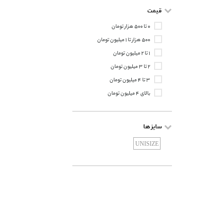
Koton
قیمت
Lacoste
۰ تا ۵۰۰ هزار تومان
Lagerfeld
۵۰۰ هزار تا ۱ میلیون تومان
Lilage
۱ تا ۲ میلیون تومان
Liu Jo
۲ تا ۳ میلیون تومان
Lunato
۳ تا ۴ میلیون تومان
Mango
بالای ۴ میلیون تومان
Martiano
Mr Monkey
Mustang
سایز ها
Nautica
UNISIZE
Neev
Optelli
Orselli
Osse
Police
Porsche Design