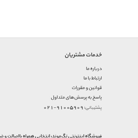
Prada
Rasta
Ray.ban
Speret
Spirit
Tom Tailor
خدمات مشتریان
Yellow
درباره ما
ارتباط با ما
قوانین و مقررات
پاسخ به پرسش‌های متداول
91005909-021
پشتیبانی:
فروشگاه اینترنتی تگ‌موند، انتخابی همراه بااصالت و ض