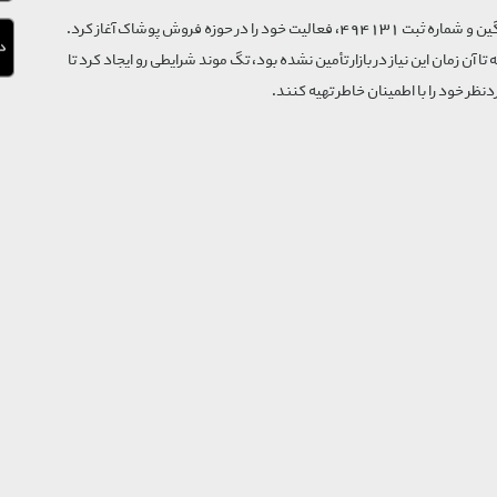
فروشگاه تگ موند از سال 1395 با نام ثبتی گسترش و نوآوری تگین و شماره ثبت 494131، فعالیت خود را در حوزه فروش پوشاک آغاز کرد.
که تا آن زمان این نیاز در بازار تأمین نشده بود، تگ موند شرایطی رو ایجاد کرد تا
‌نظر خود را با اطمینان خاطر تهیه کنند.