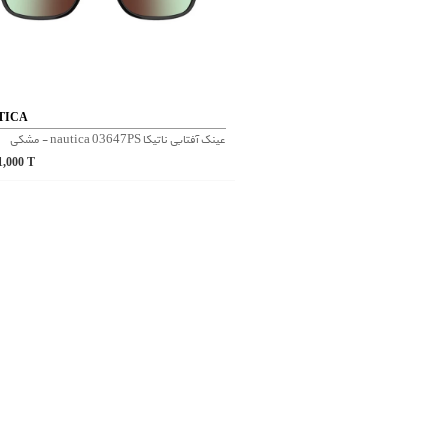
TICA
عینک آفتابی ناتیکا nautica 03647PS - مشکی
1,000
T