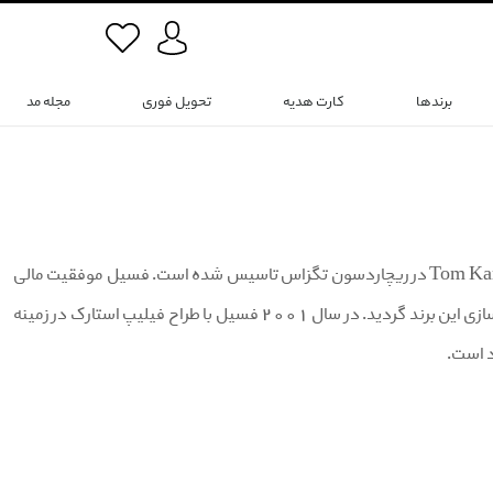
برندها
کارت هدیه
تحویل فوری
مجله مد
فسیل(FOSSIL) یک طراح و سازنده مدرن آمریکایی است که در سال 1984 توسط Tom Kartsotis در ریچاردسون تگزاس تاسیس شده است. فسیل موفقیت مالی
خود را با مارک های زیر مجموعه خود بدست آورد و این موفقیت منجر به تولید خطوط ساعت‌سازی این برند گردید. در سال 2001 فسیل با طراح فیلیپ استارک در زمینه
د است.