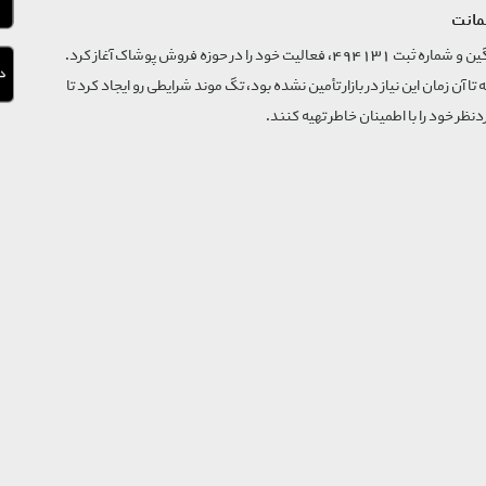
مانت
فروشگاه تگ موند از سال 1395 با نام ثبتی گسترش و نوآوری تگین و شماره ثبت 494131، فعالیت خود را در حوزه فروش پوشاک آغاز کرد.
که تا آن زمان این نیاز در بازار تأمین نشده بود، تگ موند شرایطی رو ایجاد کرد تا
‌نظر خود را با اطمینان خاطر تهیه کنند.