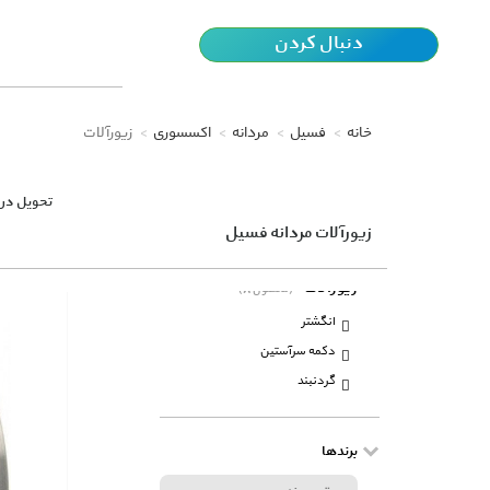
دنبال کردن
خانه
فسیل
مردانه
اکسسوری
زیورآلات
تحویل در 
زیورآلات مردانه فسیل
زیورآلات
(8 محصول)
انگشتر
دکمه سرآستین
گردنبند
برندها