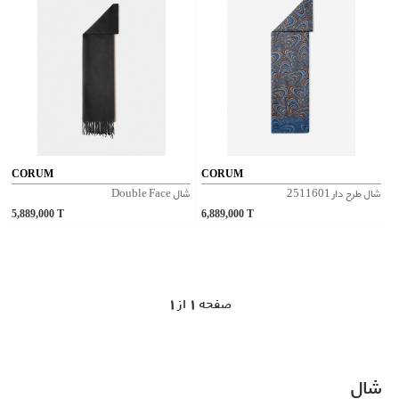
CORUM
CORUM
شال طرح دار 2511601
شال Double Face
5,889,000
T
6,889,000
T
1 صفحه 1 از
شال