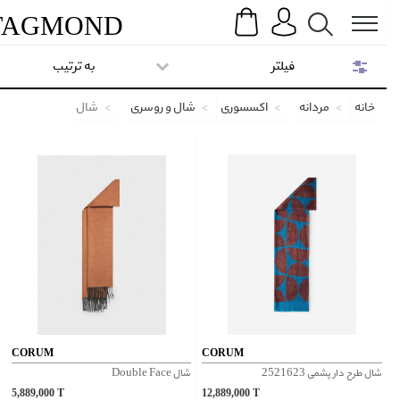
Search
Menu
TAG
MOND
فیلتر
به ترتیب
خانه
مردانه
اکسسوری
شال و روسری
شال
CORUM
CORUM
شال طرح دار پشمی 2521623
شال Double Face
5,889,000
T
12,889,000
T