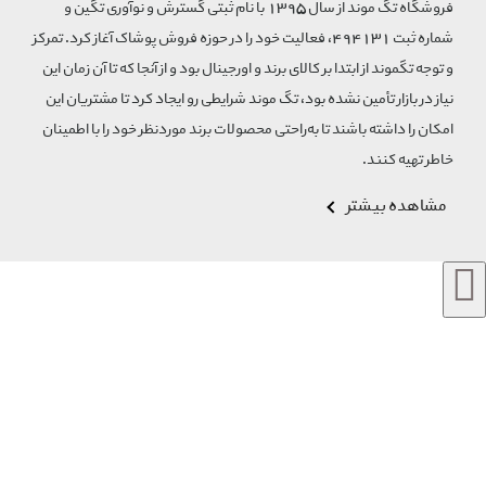
فروشگاه تگ موند از سال 1395 با نام ثبتی گسترش و نوآوری تگین و
شماره ثبت 494131، فعالیت خود را در حوزه فروش پوشاک آغاز کرد. تمرکز
و توجه تگموند از ابتدا بر کالای برند و اورجینال بود و از آنجا که تا آن زمان این
نیاز در بازار تأمین نشده بود، تگ موند شرایطی رو ایجاد کرد تا مشتریان این
امکان را داشته باشند تا به‌راحتی محصولات برند مورد‌نظر خود را با اطمینان
خاطر تهیه کنند.
مشاهده بیشتر