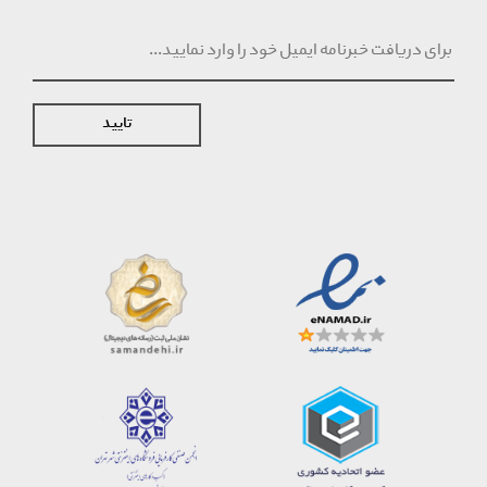
تایید