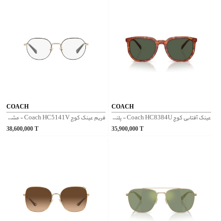
COACH
COACH
عینک آفتابی کوچ Coach HC8384U - پلنگی
فریم عینک کوچ Coach HC5141V - مشکی طلایی
38,600,000
T
35,900,000
T