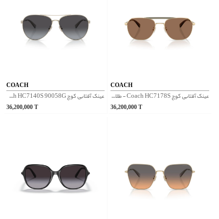
COACH
COACH
عینک آفتابی کوچ Coach HC7178S - طلایی
عینک آفتابی کوچ Coach HC7140S 90058G - نقره‌ای
36,200,000
T
36,200,000
T