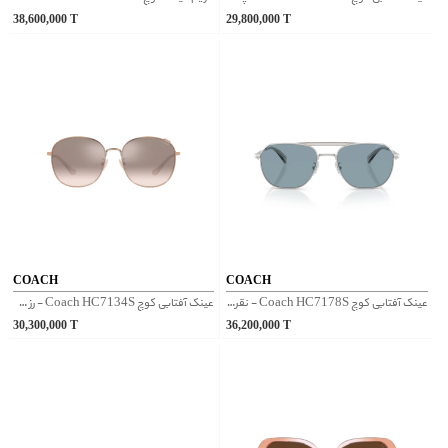
38,600,000
T
29,800,000
T
COACH
COACH
عینک آفتابی کوچ Coach HC7178S - نقره‌ای
عینک آفتابی کوچ Coach HC7134S - رز گلد
30,300,000
T
36,200,000
T