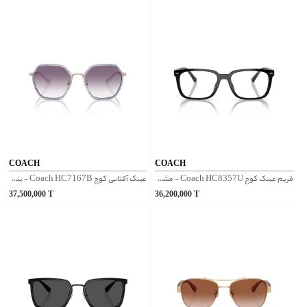
COACH
COACH
فریم عینک کوچ Coach HC8357U - مشکی
عینک آفتابی کوچ Coach HC7167B - بنفش
37,500,000
T
36,200,000
T