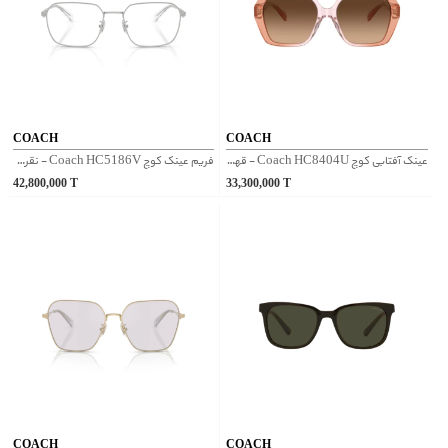
COACH
COACH
عینک آفتابی کوچ Coach HC8404U - قهوه‌ای
فریم عینک کوچ Coach HC5186V - نقره‌ای
42,800,000
T
33,300,000
T
COACH
COACH