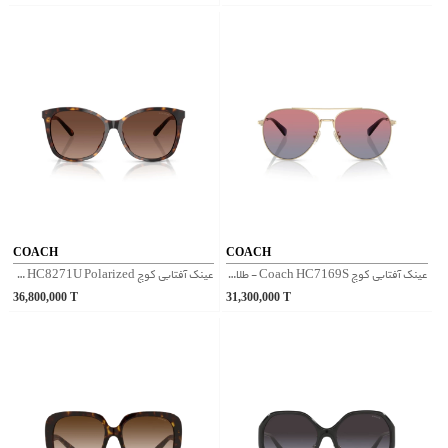
COACH
COACH
عینک آفتابی کوچ Coach HC7169S - طلایی مشکی
عینک آفتابی کوچ Coach HC8271U Polarized - پلنگی
36,800,000
T
31,300,000
T