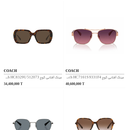
COACH
COACH
عینک آفتابی کوچ Coach HC7161S 9331F4 - رز گلد
عینک آفتابی کوچ Coach HC8329U 512073 - پلنگی
34,400,000
T
40,600,000
T