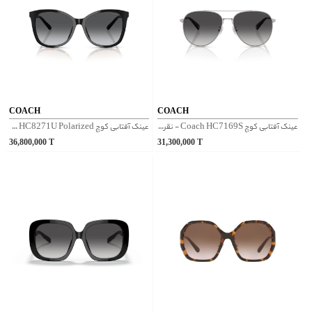
COACH
COACH
عینک آفتابی کوچ Coach HC7169S - نقره‌ای
عینک آفتابی کوچ Coach HC8271U Polarized - مشکی
36,800,000
T
31,300,000
T