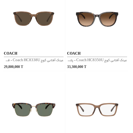
COACH
COACH
عینک آفتابی کوچ Coach HC8350U - پلنگی
عینک آفتابی کوچ Coach HC8338U - قهوه‌ای
29,800,000
T
33,300,000
T