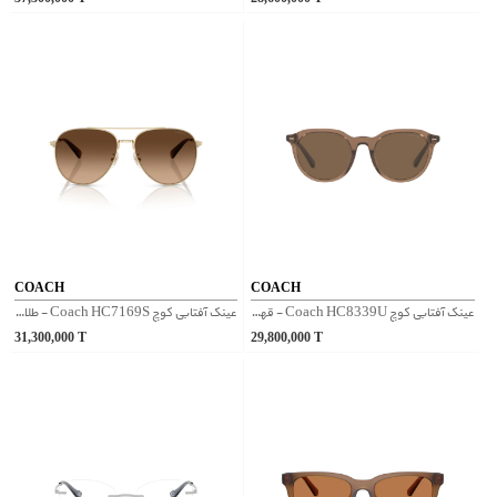
COACH
COACH
عینک آفتابی کوچ Coach HC8339U - قهوه‌ای
عینک آفتابی کوچ Coach HC7169S - طلایی
31,300,000
T
29,800,000
T