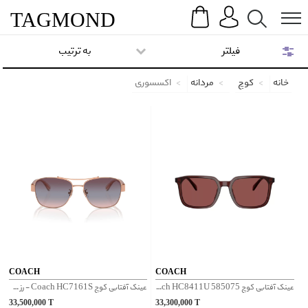
Search
Menu
TAG
MOND
فیلتر
به ترتیب
خانه
کوچ
مردانه
اکسسوری
COACH
COACH
عینک آفتابی کوچ Coach HC8411U 585075 - قرمز
عینک آفتابی کوچ Coach HC7161S - رز گلد
33,500,000
T
33,300,000
T