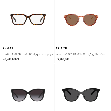
COACH
COACH
عینک آفتابی کوچ Coach HC8428U - پلنگی
فریم عینک کوچ Coach HC6188U - پلنگی
40,200,000
T
35,900,000
T