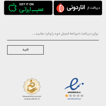
تایید