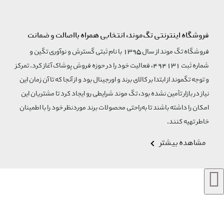
فروشگاه اینترنتی تگ‌موند، انتخابی همراه بااصالت و ضمانت
فروشگاه تگ موند از سال 1395 با نام ثبتی گسترش و نوآوری تگین و
شماره ثبت 494131، فعالیت خود را در حوزه فروش پوشاک آغاز کرد. تمرکز
و توجه تگموند از ابتدا بر کالای برند و اورجینال بود و از آنجا که تا آن زمان این
نیاز در بازار تأمین نشده بود، تگ موند شرایطی رو ایجاد کرد تا مشتریان این
امکان را داشته باشند تا به‌راحتی محصولات برند مورد‌نظر خود را با اطمینان
خاطر تهیه کنند.
مشاهده بیشتر