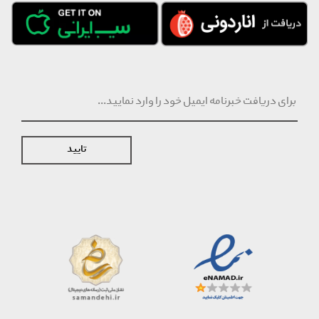
تایید