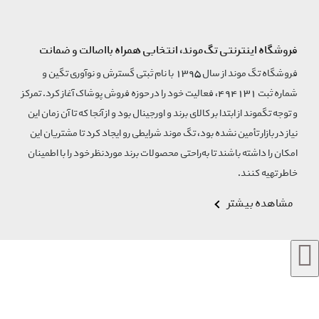
فروشگاه اینترنتی تگ‌موند، انتخابی همراه بااصالت و ضمانت
فروشگاه تگ موند از سال 1395 با نام ثبتی گسترش و نوآوری تگین و
شماره ثبت 494131، فعالیت خود را در حوزه فروش پوشاک آغاز کرد. تمرکز
و توجه تگموند از ابتدا بر کالای برند و اورجینال بود و از آنجا که تا آن زمان این
نیاز در بازار تأمین نشده بود، تگ موند شرایطی رو ایجاد کرد تا مشتریان این
امکان را داشته باشند تا به‌راحتی محصولات برند مورد‌نظر خود را با اطمینان
خاطر تهیه کنند.
مشاهده بیشتر