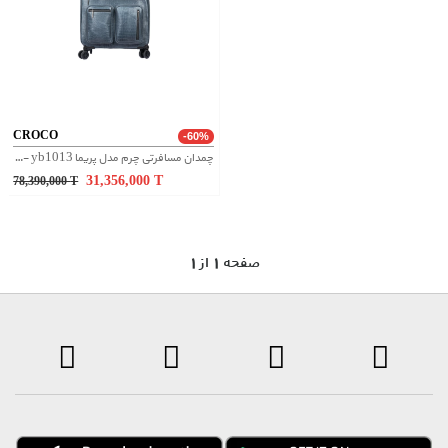
CROCO
-60%
چمدان مسافرتی چرم مدل پریما yb1013 - طوسی
31,356,000
T
78,390,000
T
1 صفحه 1 از