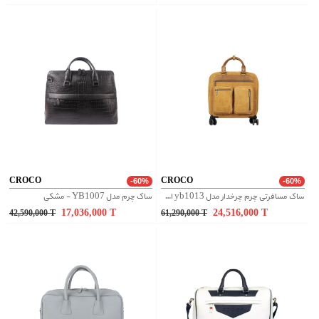
CROCO
CROCO
-60%
-60%
ساک مسافرتی چرم چرخدار مدل yb1013 اشبالت - شتری
ساک چرم مدل YB1007 - مشکی
17,036,000
T
24,516,000
T
42,590,000
T
61,290,000
T