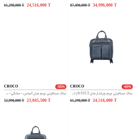
24,516,000
T
34,996,000
T
61,290,000
T
87,490,000
T
CROCO
CROCO
-55%
-60%
ساک مسافرتی چرم چرخدار مدل yb1013 اشبالت - طوسی
ساک مسافرتی چرم مدل آمیاس - مشکی- عسلی
23,845,500
T
24,516,000
T
52,990,000
T
61,290,000
T