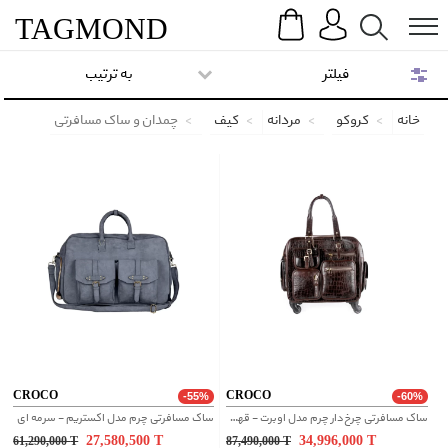
Search
Menu
TAG
MOND
فیلتر
به ترتیب
خانه
کروکو
مردانه
کیف
چمدان و ساک مسافرتی
CROCO
CROCO
-55%
-60%
ساک مسافرتی چرخ‌دار چرم مدل اوبرت - قهوه ای
ساک مسافرتی چرم مدل اکستریم - سرمه ای
27,580,500
T
34,996,000
T
61,290,000
T
87,490,000
T