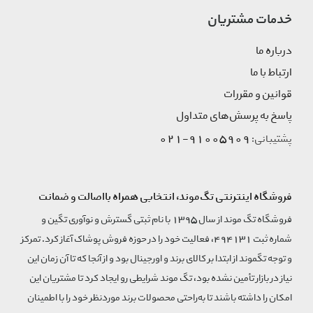
خدمات مشتریان
درباره ما
ارتباط با ما
قوانین و مقررات
پاسخ به پرسش‌های متداول
91005909-021
پشتیبانی:
فروشگاه اینترنتی تگ‌موند، انتخابی همراه بااصالت و ضمانت
فروشگاه تگ موند از سال 1395 با نام ثبتی گسترش و نوآوری تگین و
شماره ثبت 494131، فعالیت خود را در حوزه فروش پوشاک آغاز کرد. تمرکز
و توجه تگموند از ابتدا بر کالای برند و اورجینال بود و از آنجا که تا آن زمان این
نیاز در بازار تأمین نشده بود، تگ موند شرایطی رو ایجاد کرد تا مشتریان این
امکان را داشته باشند تا به‌راحتی محصولات برند مورد‌نظر خود را با اطمینان