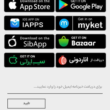
تایید