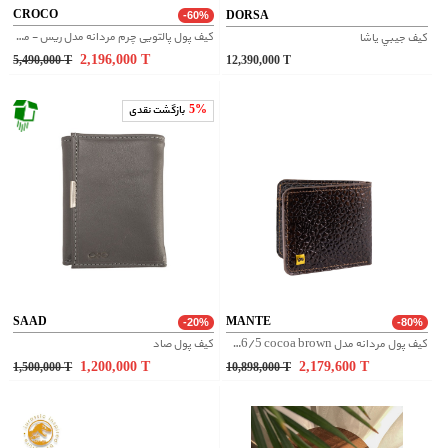
CROCO
DORSA
-60%
کیف پول پالتویی چرم مردانه مدل ریس - مشکی
کيف جيبي ياشا
2,196,000
T
5,490,000
T
12,390,000
T
5%
بازگشت نقدی
SAAD
MANTE
-20%
-80%
کیف پول مردانه مدل D126/5 cocoa brown
کیف پول صاد
1,200,000
T
2,179,600
T
1,500,000
T
10,898,000
T