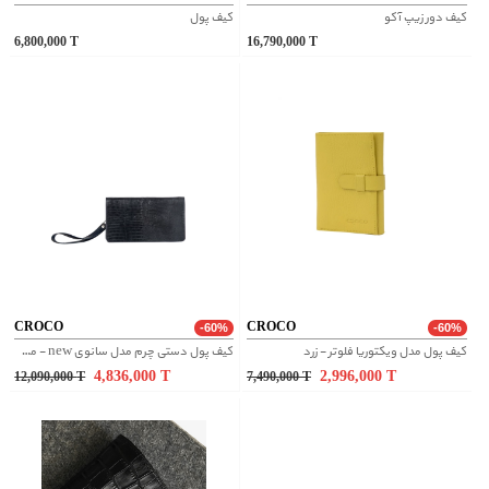
کيف دور زيپ آکو
کیف پول
6,800,000
T
16,790,000
T
CROCO
CROCO
-60%
-60%
کیف پول مدل ویکتوریا فلوتر - زرد
کیف پول دستی چرم مدل سانوی new - مشکی
4,836,000
T
2,996,000
T
12,090,000
T
7,490,000
T