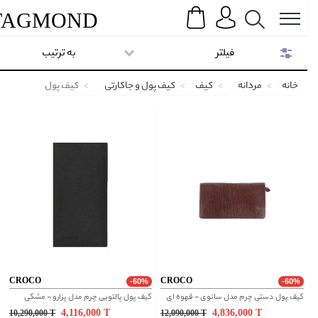
Search
Menu
TAG
MOND
فیلتر
به ترتیب
خانه
مردانه
کیف
کیف پول و جاکارتی
کیف پول
CROCO
CROCO
-60%
-60%
کیف پول دستی چرم مدل سانوی - قهوه ای
کیف پول پالتویی چرم مدل پزارو - مشکی
4,116,000
T
4,836,000
T
10,290,000
T
12,090,000
T