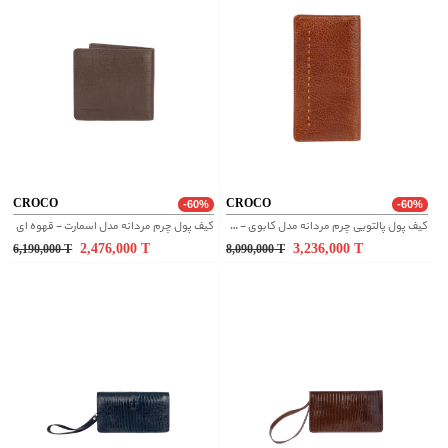
CROCO
CROCO
-60%
-60%
کیف پول پالتویی چرم مردانه مدل کابوی - عسلی
کیف پول چرم مردانه مدل اسمارت - قهوه ای
2,476,000
T
3,236,000
T
6,190,000
T
8,090,000
T