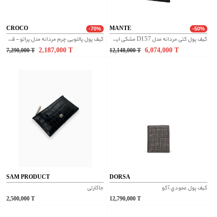
CROCO
MANTE
-70%
-50%
کیف پول کتی مردانه مدل D157 مشکی ایگوانا
کیف پول پالتویی چرم مردانه مدل پراتو - قهوه ای
2,187,000
T
6,074,000
T
7,290,000
T
12,148,000
T
SAM PRODUCT
DORSA
کيف پول عمودي آکو
جاکارتی
2,500,000
T
12,790,000
T