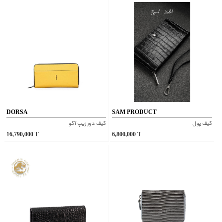
DORSA
SAM PRODUCT
کیف پول
کيف دور زيپ آکو
16,790,000
T
6,800,000
T