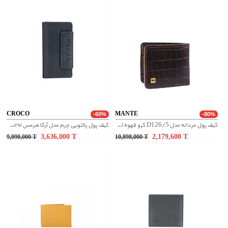
CROCO
MANTE
-60%
-80%
کیف پول مردانه مدل D126/5 کرو قهوه ای سوخته
کیف پول پالتویی چرم مدل آرکا هرمس new - مشکی
3,636,000
T
2,179,600
T
9,090,000
T
10,898,000
T