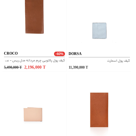
CROCO
DORSA
-60%
کیف پول پالتویی چرم مردانه مدل ریس - عسلی
کيف پول اسمارت
2,196,000
T
5,490,000
T
11,390,000
T