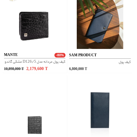
MANTE
SAM PRODUCT
-80%
کیف پول مردانه مدل D126/5 مشکی گاندو
کیف پول
2,179,600
T
10,898,000
T
6,800,000
T