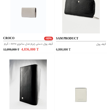
CROCO
SAM PRODUCT
-60%
کیف پول دستی چرم مدل سانوی new - کرم
کیف پول
4,836,000
T
12,090,000
T
6,800,000
T