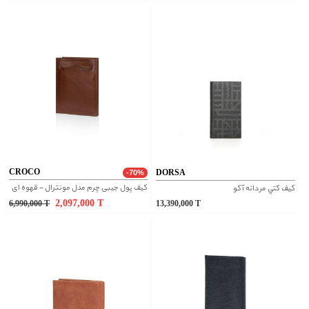
CROCO
DORSA
-70%
کیف پول جیبی چرم مدل مونترال - قهوه ای
کيف کتي مردانه آکو
2,097,000
T
6,990,000
T
13,390,000
T