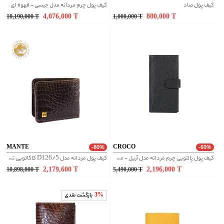
کیف پول صاد
کیف پول چرم مردانه مدل جیسی - قهوه ای
4,076,000
T
800,000
T
10,190,000
T
1,000,000
T
MANTE
CROCO
-80%
-60%
کیف پول پالتویی چرم مردانه مدل آریل - مشکی
کیف پول مردانه مدل D126/5 کاکائویی تیره گاندو
2,179,600
T
2,196,000
T
10,898,000
T
5,490,000
T
3%
بازگشت نقدی