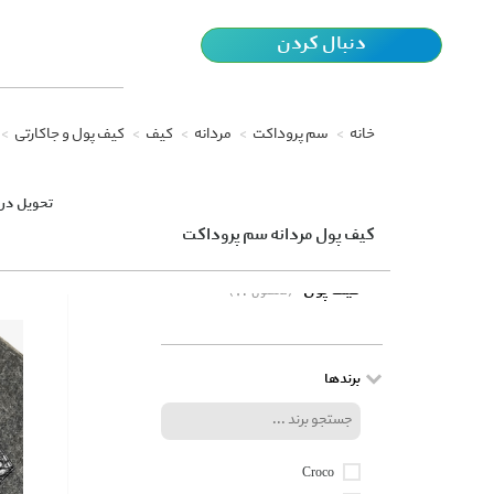
دنبال کردن
خانه
سم پروداکت
مردانه
کیف
کیف پول و جاکارتی
تحویل در 
کیف پول مردانه سم پروداکت
کیف پول
(12 محصول)
برندها
Croco