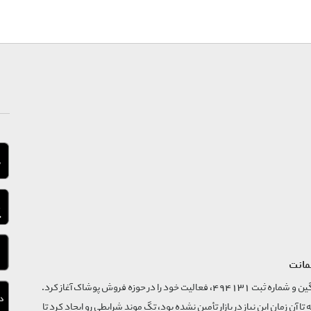
مانت
فروشگاه تگ موند از سال 1395 با نام ثبتی گسترش و نوآوری تگین و شماره ثبت 494131، فعالیت خود را در حوزه فروش پوشاک آغاز کرد.
که تا آن زمان این نیاز در بازار تأمین نشده بود، تگ موند شرایطی رو ایجاد کرد تا