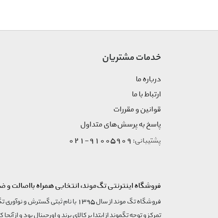
خدمات مشتریان
درباره ما
ارتباط با ما
قوانین و مقررات
پاسخ به پرسش‌های متداول
91005909-021
پشتیبانی:
فروشگاه اینترنتی تگ‌موند، انتخابی همراه بااصالت و ض
تمرکز و توجه تگموند از ابتدا بر کالای برند و اورجینال بود و از آنجا 