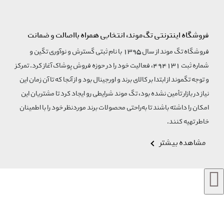
فروشگاه اینترنتی تگ‌موند، انتخابی همراه بااصالت و ضمانت
فروشگاه تگ موند از سال 1395 با نام ثبتی گسترش و نوآوری تگین و
شماره ثبت 494131، فعالیت خود را در حوزه فروش پوشاک آغاز کرد. تمرکز
و توجه تگموند از ابتدا بر کالای برند و اورجینال بود و از آنجا که تا آن زمان این
نیاز در بازار تأمین نشده بود، تگ موند شرایطی رو ایجاد کرد تا مشتریان این
امکان را داشته باشند تا به‌راحتی محصولات برند مورد‌نظر خود را با اطمینان
خاطر تهیه کنند.
مشاهده بیشتر