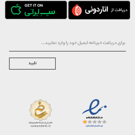
تایید