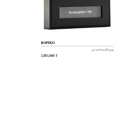
ROPIKO
روپیکو ریممبر می
3,803,800
T