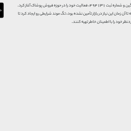
فروشگاه تگ موند از سال 1395 با نام ثبتی گسترش و نوآوری تگین و شماره ثبت 494131، فعالیت خود را در حوزه فروش پوشاک آغاز کرد.
که تا آن زمان این نیاز در بازار تأمین نشده بود، تگ موند شرایطی رو ایجاد کرد تا
‌نظر خود را با اطمینان خاطر تهیه کنند.