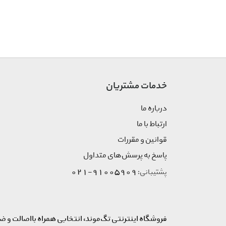
Versace
Vinly Bay
Xerjoff
خدمات مشتریان
درباره ما
ارتباط با ما
قوانین و مقررات
پاسخ به پرسش‌های متداول
91005909-021
پشتیبانی:
فروشگاه اینترنتی تگ‌موند، انتخابی همراه بااصالت و ض