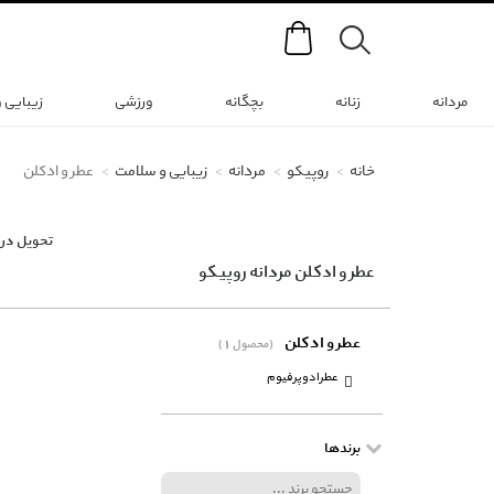
Search
مردانه
زنانه
بچگانه
ورزشی
زیبایی 
خانه
روپیکو
مردانه
زیبایی و سلامت
عطر و ادکلن
تحویل در 
عطر و ادکلن مردانه روپیکو
عطر و ادکلن
(1 محصول)
عطرادوپرفیوم
برندها