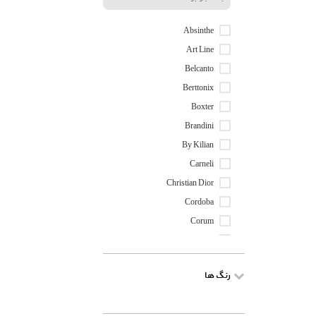
Absinthe
Art Line
Belcanto
Berttonix
Boxter
Brandini
By Kilian
Carneli
Christian Dior
Cordoba
Corum
Creed
Decaderce
رنگ ها
Eaglesee
Erfan Perfume