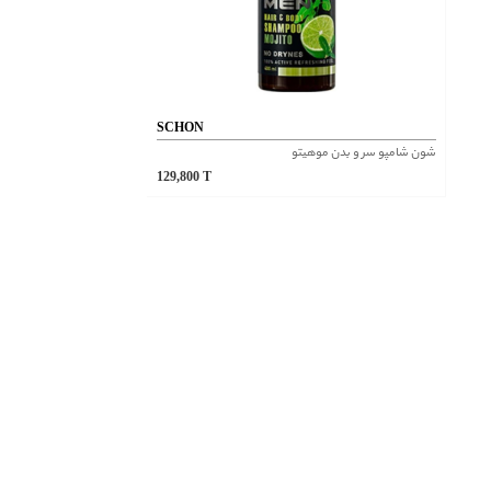
SCHON
شون شامپو سر و بدن موهیتو
129,800
T