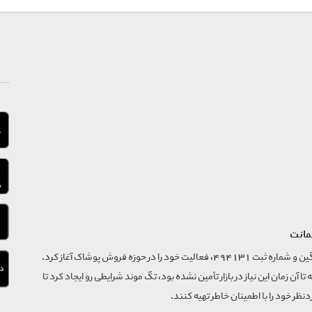
مانت
فروشگاه تگ موند از سال 1395 با نام ثبتی گسترش و نوآوری تگین و شماره ثبت 494131، فعالیت خود را در حوزه فروش پوشاک آغاز کرد.
که تا آن زمان این نیاز در بازار تأمین نشده بود، تگ موند شرایطی رو ایجاد کرد تا
‌نظر خود را با اطمینان خاطر تهیه کنند.