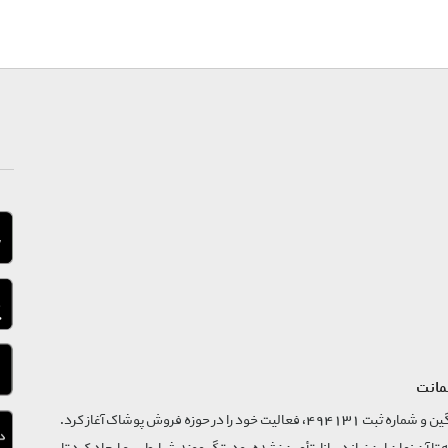
مانت
فروشگاه تگ موند از سال 1395 با نام ثبتی گسترش و نوآوری تگین و شماره ثبت 494131، فعالیت خود را در حوزه فروش پوشاک آغاز کرد.