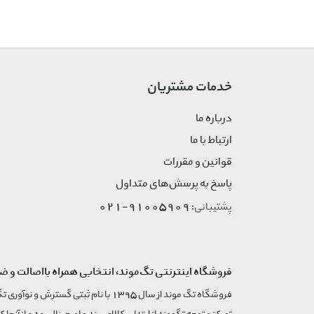
Isdin
Jacsaf
Jute
Lanocare
خدمات مشتریان
La Rive
Larsi Luan
درباره ما
Mandaliouf
ارتباط با ما
Manizan
قوانین و مقررات
Mante
پاسخ به پرسش‌های متداول
Marco Serussi
91005909-021
پشتیبانی:
Mavala
Mazarino
Mont Bromo
Nuevo Level
فروشگاه اینترنتی تگ‌موند، انتخابی همراه بااصالت و ض
Orto Parisi
Paco Rabanne