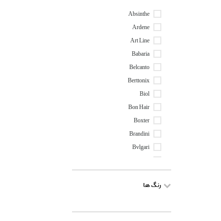
Absinthe
Ardene
Art Line
Babaria
Belcanto
Berttonix
Biol
Bon Hair
Boxter
Brandini
Bvlgari
By Kilian
Carneli
رنگ ها
Cerave
Cerita
Chanel