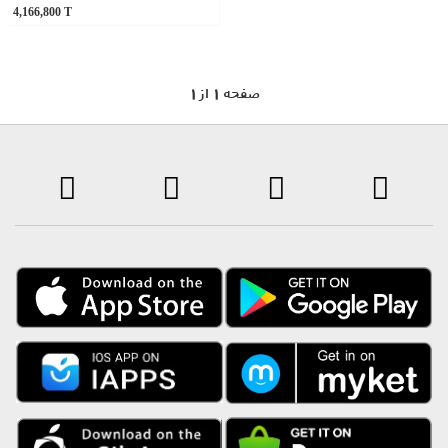
4,166,800
T
1 صفحه 1 از