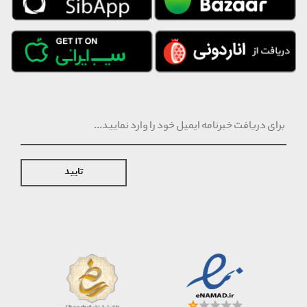
تایید