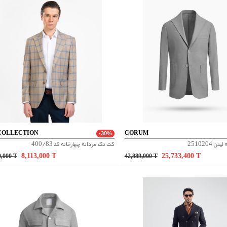
COLLECTION
CORUM
-30%
 2510204
کت تک مردانه چهارخانه کد 400/83
8,113,000
T
25,733,400
T
0,000
T
42,889,000
T