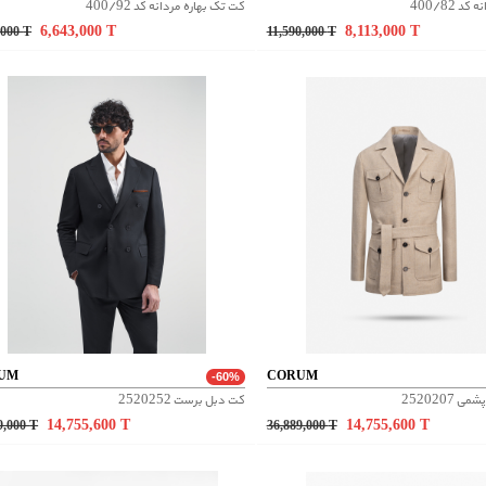
 400/82
کت تک بهاره مردانه کد 400/92
6,643,000
T
8,113,000
T
,000
T
11,590,000
T
UM
CORUM
-60%
2520207
کت دبل برست 2520252
14,755,600
T
14,755,600
T
9,000
T
36,889,000
T