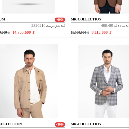
UM
MK-COLLECTION
-60%
اده کد 400/89
کت دبل برست 2320216
14,755,600
T
8,113,000
T
9,000
T
11,590,000
T
COLLECTION
MK-COLLECTION
-30%