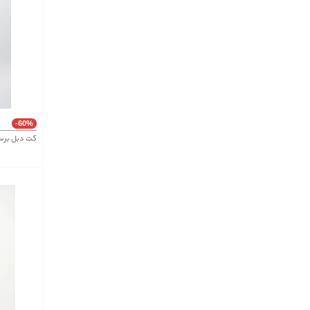
-60%
کت دبل برست پش