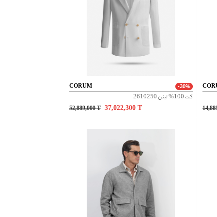
CORUM
COR
-30%
کت 100% لینن 2610250
37,022,300
T
52,889,000
T
14,88