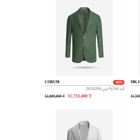
CORUM
MK-
-40%
کت 100% لینن 2610204
31,733,400
T
52,889,000
T
11,59