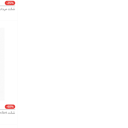
-25%
شکت مردانه کد 3
-60%
شکت Double Pocket