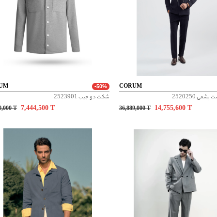
UM
CORUM
-50%
می 2520250
شکت دو جیب 2523901
7,444,500
T
14,755,600
T
9,000
T
36,889,000
T