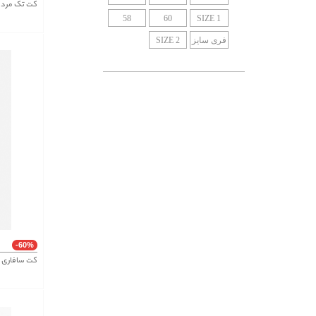
کت تک مردانه کد
58
60
SIZE 1
فری سایز
SIZE 2
-60%
کت سافاری پشمی 