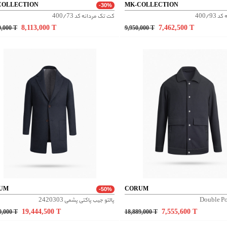
COLLECTION
MK-COLLECTION
-30%
400/9
کت تک مردانه کد 400/73
8,113,000
T
7,462,500
T
0,000
T
9,950,000
T
UM
CORUM
-50%
پالتو جیب پاکتی پشمی 2420303
19,444,500
T
7,555,600
T
9,000
T
18,889,000
T