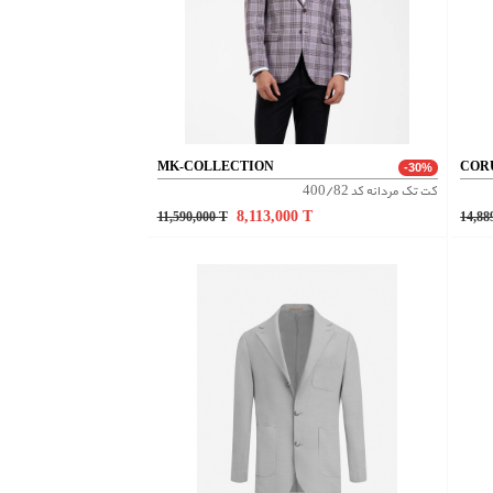
MK-COLLECTION
COR
-30%
کت تک مردانه کد 400/82
8,113,000
T
11,590,000
T
14,88