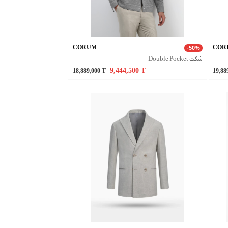
CORUM
COR
-50%
شکت Double Pocket
9,444,500
T
18,889,000
T
19,88