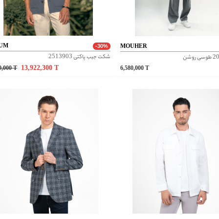
UM
MOUHER
-30%
شکت جیب پاکتی 2513903
13,922,300
T
9,000
T
6,580,000
T