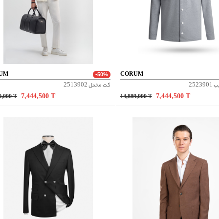
UM
CORUM
-50%
252
کت مخمل 2513902
7,444,500
T
7,444,500
T
9,000
T
14,889,000
T