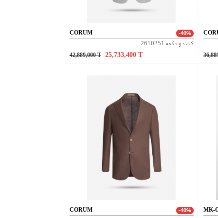
CORUM
COR
-40%
کت دو دکمه 2610251
25,733,400
T
42,889,000
T
36,88
CORUM
MK-
-40%