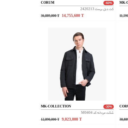
CORUM
MK-
-60%
کت دبل برست 2420213
14,755,600
T
36,889,000
T
11,59
MK-COLLECTION
COR
-30%
شکت مردانه کد M0404
9,023,000
T
12,890,000
T
38,88