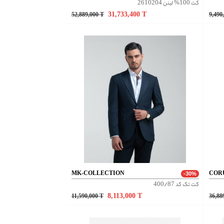
کت 100% لینن 2610204
31,733,400
T
52,889,000
T
9,490
MK-COLLECTION
COR
-30%
کت تک کد 400/87
8,113,000
T
11,590,000
T
36,88