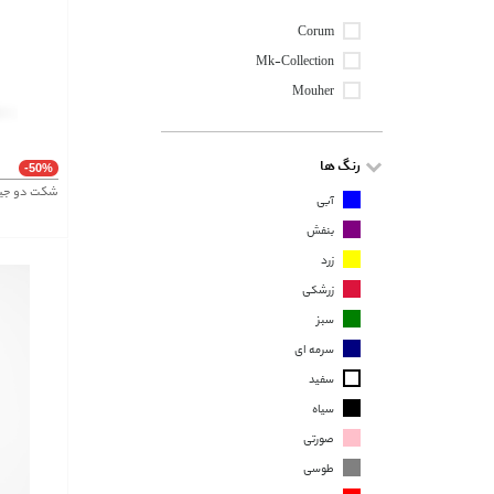
Corum
Mk-Collection
Mouher
رنگ ها
-50%
شکت دو جیب 3901
آبی
بنفش
زرد
زرشکی
سبز
سرمه ای
سفید
سیاه
صورتی
طوسی