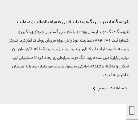
فروشگاه اینترنتی تگ‌موند، انتخابی همراه بااصالت و ضمانت
فروشگاه تگ موند از سال 1395 با نام ثبتی گسترش و نوآوری تگین و
شماره ثبت 494131، فعالیت خود را در حوزه فروش پوشاک آغاز کرد. تمرکز
و توجه تگموند از ابتدا بر کالای برند و اورجینال بود و از آنجا که تا آن زمان این
نیاز در بازار تأمین نشده بود، تگ موند شرایطی رو ایجاد کرد تا مشتریان این
امکان را داشته باشند تا به‌راحتی محصولات برند مورد‌نظر خود را با اطمینان
خاطر تهیه کنند.
مشاهده بیشتر