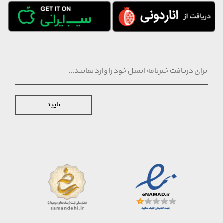
تایید