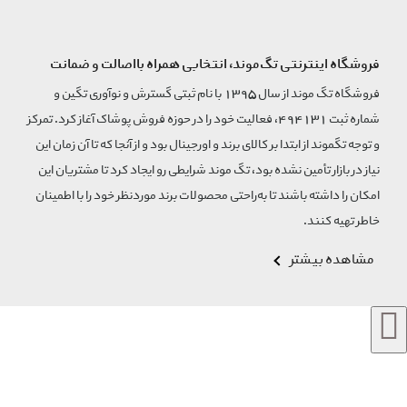
فروشگاه اینترنتی تگ‌موند، انتخابی همراه بااصالت و ضمانت
فروشگاه تگ موند از سال 1395 با نام ثبتی گسترش و نوآوری تگین و
شماره ثبت 494131، فعالیت خود را در حوزه فروش پوشاک آغاز کرد. تمرکز
و توجه تگموند از ابتدا بر کالای برند و اورجینال بود و از آنجا که تا آن زمان این
نیاز در بازار تأمین نشده بود، تگ موند شرایطی رو ایجاد کرد تا مشتریان این
امکان را داشته باشند تا به‌راحتی محصولات برند مورد‌نظر خود را با اطمینان
خاطر تهیه کنند.
مشاهده بیشتر