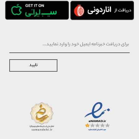
تایید