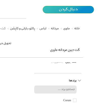
دنبال کردن
خانه
ماوی
مردانه
لباس
پالتو، بارانی و کاپشن
کت ج
تحویل در 
کت جین مردانه ماوی
کت جین
(0 محصول)
برندها
Corum