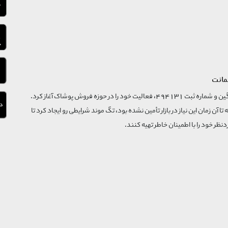
مانت
فروشگاه تگ موند از سال 1395 با نام ثبتی گسترش و نوآوری تگین و شماره ثبت 494131، فعالیت خود را در حوزه فروش پوشاک آغاز کرد.
که تا آن زمان این نیاز در بازار تأمین نشده بود، تگ موند شرایطی رو ایجاد کرد تا
‌نظر خود را با اطمینان خاطر تهیه کنند.