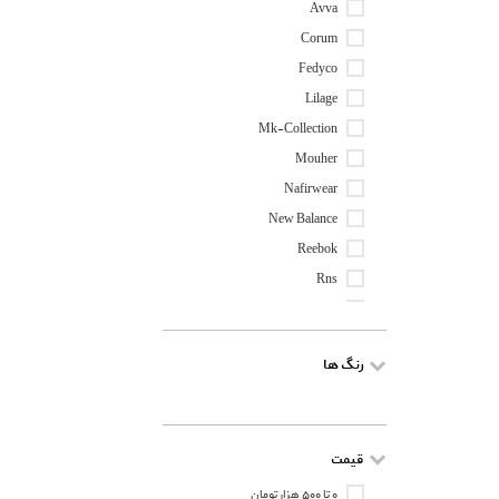
Avva
Corum
Fedyco
Lilage
Mk-Collection
Mouher
Nafirwear
New Balance
Reebok
Rns
Winterhart
Zig
رنگ ها
قیمت
۰ تا ۵۰۰ هزار تومان