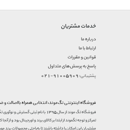
خدمات مشتریان
درباره ما
ارتباط با ما
قوانین و مقررات
پاسخ به پرسش‌های متداول
91005909-021
پشتیبانی:
فروشگاه اینترنتی تگ‌موند، انتخابی همراه بااصالت و ض
تمرکز و توجه تگموند از ابتدا بر کالای برند و اورجینال بود و از آنجا 
مشتریان این امکان را داشته باشند تا به‌راحتی محصولات برند مورد