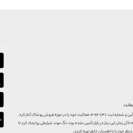
مانت
فروشگاه تگ موند از سال 1395 با نام ثبتی گسترش و نوآوری تگین و شماره ثبت 494131، فعالیت خود را در حوزه فروش پوشاک آغاز کرد.
که تا آن زمان این نیاز در بازار تأمین نشده بود، تگ موند شرایطی رو ایجاد کرد تا
‌نظر خود را با اطمینان خاطر تهیه کنند.