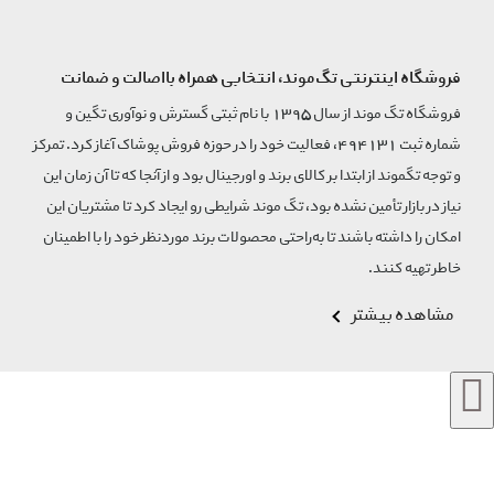
فروشگاه اینترنتی تگ‌موند، انتخابی همراه بااصالت و ضمانت
فروشگاه تگ موند از سال 1395 با نام ثبتی گسترش و نوآوری تگین و
شماره ثبت 494131، فعالیت خود را در حوزه فروش پوشاک آغاز کرد. تمرکز
و توجه تگموند از ابتدا بر کالای برند و اورجینال بود و از آنجا که تا آن زمان این
نیاز در بازار تأمین نشده بود، تگ موند شرایطی رو ایجاد کرد تا مشتریان این
امکان را داشته باشند تا به‌راحتی محصولات برند مورد‌نظر خود را با اطمینان
خاطر تهیه کنند.
مشاهده بیشتر