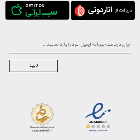
تایید