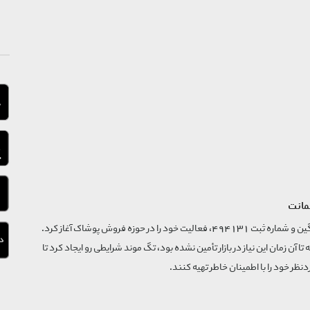
مانت
فروشگاه تگ موند از سال 1395 با نام ثبتی گسترش و نوآوری تگین و شماره ثبت 494131، فعالیت خود را در حوزه فروش پوشاک آغاز کرد.
که تا آن زمان این نیاز در بازار تأمین نشده بود، تگ موند شرایطی رو ایجاد کرد تا
‌نظر خود را با اطمینان خاطر تهیه کنند.