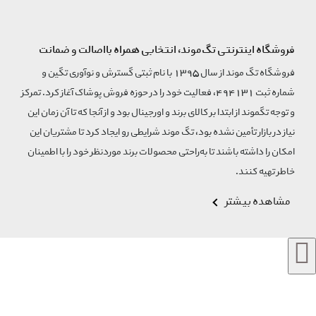
فروشگاه اینترنتی تگ‌موند، انتخابی همراه بااصالت و ضمانت
فروشگاه تگ موند از سال 1395 با نام ثبتی گسترش و نوآوری تگین و
شماره ثبت 494131، فعالیت خود را در حوزه فروش پوشاک آغاز کرد. تمرکز
و توجه تگموند از ابتدا بر کالای برند و اورجینال بود و از آنجا که تا آن زمان این
نیاز در بازار تأمین نشده بود، تگ موند شرایطی رو ایجاد کرد تا مشتریان این
امکان را داشته باشند تا به‌راحتی محصولات برند مورد‌نظر خود را با اطمینان
خاطر تهیه کنند.
مشاهده بیشتر