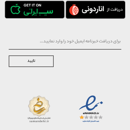
تایید