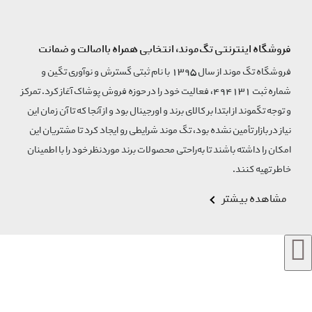
فروشگاه اینترنتی تگ‌موند، انتخابی همراه بااصالت و ضمانت
فروشگاه تگ موند از سال 1395 با نام ثبتی گسترش و نوآوری تگین و
شماره ثبت 494131، فعالیت خود را در حوزه فروش پوشاک آغاز کرد. تمرکز
و توجه تگموند از ابتدا بر کالای برند و اورجینال بود و از آنجا که تا آن زمان این
نیاز در بازار تأمین نشده بود، تگ موند شرایطی رو ایجاد کرد تا مشتریان این
امکان را داشته باشند تا به‌راحتی محصولات برند مورد‌نظر خود را با اطمینان
خاطر تهیه کنند.
مشاهده بیشتر