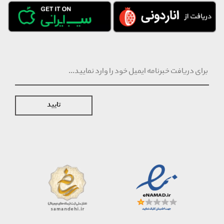
تایید