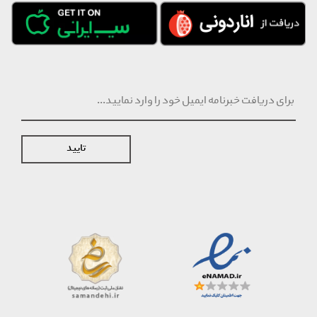
تایید