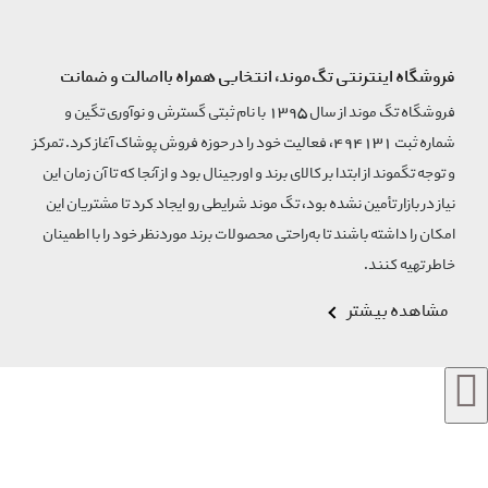
فروشگاه اینترنتی تگ‌موند، انتخابی همراه بااصالت و ضمانت
فروشگاه تگ موند از سال 1395 با نام ثبتی گسترش و نوآوری تگین و
شماره ثبت 494131، فعالیت خود را در حوزه فروش پوشاک آغاز کرد. تمرکز
و توجه تگموند از ابتدا بر کالای برند و اورجینال بود و از آنجا که تا آن زمان این
نیاز در بازار تأمین نشده بود، تگ موند شرایطی رو ایجاد کرد تا مشتریان این
امکان را داشته باشند تا به‌راحتی محصولات برند مورد‌نظر خود را با اطمینان
خاطر تهیه کنند.
مشاهده بیشتر