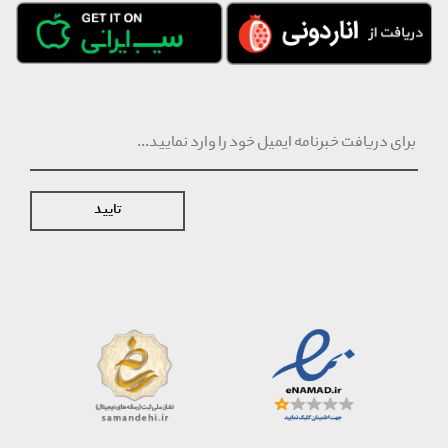
تایید