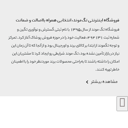
فروشگاه اینترنتی تگ‌موند، انتخابی همراه بااصالت و ضمانت
فروشگاه تگ موند از سال 1395 با نام ثبتی گسترش و نوآوری تگین و
شماره ثبت 494131، فعالیت خود را در حوزه فروش پوشاک آغاز کرد. تمرکز
و توجه تگموند از ابتدا بر کالای برند و اورجینال بود و از آنجا که تا آن زمان این
نیاز در بازار تأمین نشده بود، تگ موند شرایطی رو ایجاد کرد تا مشتریان این
امکان را داشته باشند تا به‌راحتی محصولات برند مورد‌نظر خود را با اطمینان
خاطر تهیه کنند.
مشاهده بیشتر