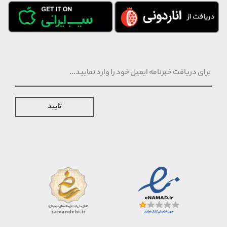
تایید