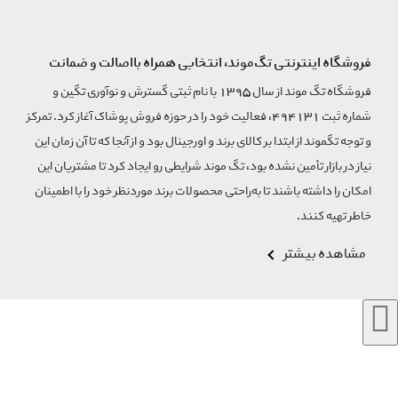
فروشگاه اینترنتی تگ‌موند، انتخابی همراه بااصالت و ضمانت
فروشگاه تگ موند از سال 1395 با نام ثبتی گسترش و نوآوری تگین و
شماره ثبت 494131، فعالیت خود را در حوزه فروش پوشاک آغاز کرد. تمرکز
و توجه تگموند از ابتدا بر کالای برند و اورجینال بود و از آنجا که تا آن زمان این
نیاز در بازار تأمین نشده بود، تگ موند شرایطی رو ایجاد کرد تا مشتریان این
امکان را داشته باشند تا به‌راحتی محصولات برند مورد‌نظر خود را با اطمینان
خاطر تهیه کنند.
مشاهده بیشتر