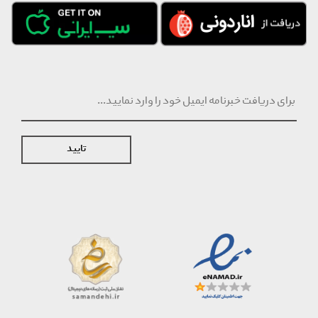
تایید