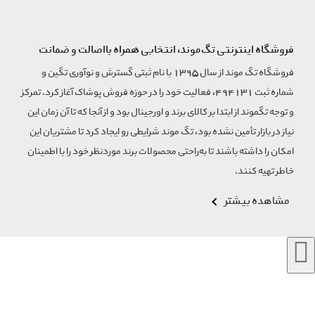
فروشگاه اینترنتی تگ‌موند، انتخابی همراه بااصالت و ضمانت
فروشگاه تگ موند از سال 1395 با نام ثبتی گسترش و نوآوری تگین و
شماره ثبت 494131، فعالیت خود را در حوزه فروش پوشاک آغاز کرد. تمرکز
و توجه تگموند از ابتدا بر کالای برند و اورجینال بود و از آنجا که تا آن زمان این
نیاز در بازار تأمین نشده بود، تگ موند شرایطی رو ایجاد کرد تا مشتریان این
امکان را داشته باشند تا به‌راحتی محصولات برند مورد‌نظر خود را با اطمینان
خاطر تهیه کنند.
مشاهده بیشتر