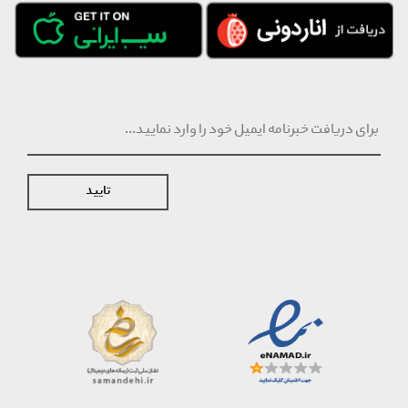
تایید