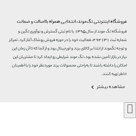
فروشگاه اینترنتی تگ‌موند، انتخابی همراه بااصالت و ضمانت
فروشگاه تگ موند از سال 1395 با نام ثبتی گسترش و نوآوری تگین و
شماره ثبت 494131، فعالیت خود را در حوزه فروش پوشاک آغاز کرد. تمرکز
و توجه تگموند از ابتدا بر کالای برند و اورجینال بود و از آنجا که تا آن زمان این
نیاز در بازار تأمین نشده بود، تگ موند شرایطی رو ایجاد کرد تا مشتریان این
امکان را داشته باشند تا به‌راحتی محصولات برند مورد‌نظر خود را با اطمینان
خاطر تهیه کنند.
مشاهده بیشتر