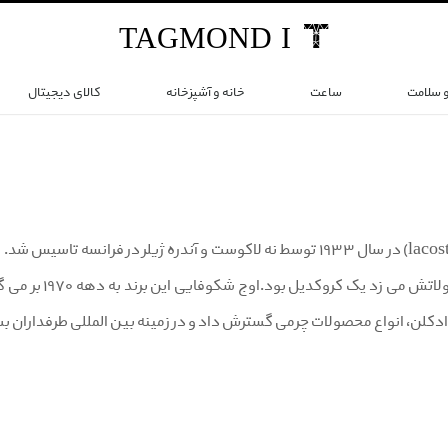
TAG
MOND
I
و سلامت
ساعت
خانه و آشپزخانه
کالای دیجیتال
برند لاکوست(lacoste) در سال ۱۹۳۳ توسط نه لاکوست و آندره ژیلر در
که بر روی محصو
کلن، انواع محصولات چرمی گسترش داد و در زمینه بین المللی طرفداران بسی