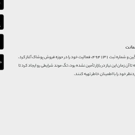
مانت
فروشگاه تگ موند از سال 1395 با نام ثبتی گسترش و نوآوری تگین و شماره ثبت 494131، فعالیت خود را در حوزه فروش پوشاک آغاز کرد.
که تا آن زمان این نیاز در بازار تأمین نشده بود، تگ موند شرایطی رو ایجاد کرد تا
‌نظر خود را با اطمینان خاطر تهیه کنند.