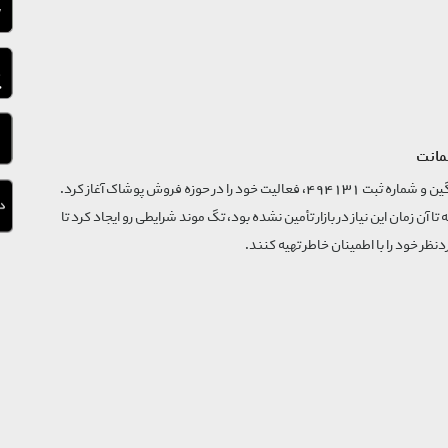
مانت
فروشگاه تگ موند از سال 1395 با نام ثبتی گسترش و نوآوری تگین و شماره ثبت 494131، فعالیت خود را در حوزه فروش پوشاک آغاز کرد.
که تا آن زمان این نیاز در بازار تأمین نشده بود، تگ موند شرایطی رو ایجاد کرد تا
‌نظر خود را با اطمینان خاطر تهیه کنند.